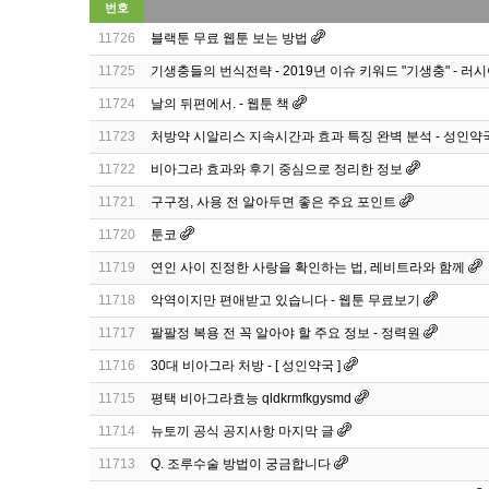
번호
11726
블랙툰 무료 웹툰 보는 방법
11725
기생충들의 번식전략 - 2019년 이슈 키워드 "기생충" - 러시
11724
날의 뒤편에서. - 웹툰 책
11723
처방약 시알리스 지속시간과 효과 특징 완벽 분석 - 성인약
11722
비아그라 효과와 후기 중심으로 정리한 정보
11721
구구정, 사용 전 알아두면 좋은 주요 포인트
11720
툰코
11719
연인 사이 진정한 사랑을 확인하는 법, 레비트라와 함께
11718
악역이지만 편애받고 있습니다 - 웹툰 무료보기
11717
팔팔정 복용 전 꼭 알아야 할 주요 정보 - 정력원
11716
30대 비아그라 처방 - [ 성인약국 ]
11715
평택 비아그라효능 qldkrmfkgysmd
11714
뉴토끼 공식 공지사항 마지막 글
11713
Q. 조루수술 방법이 궁금합니다