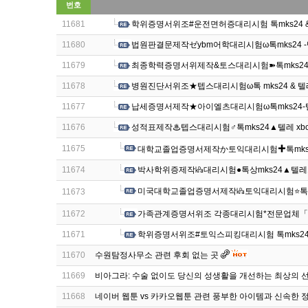
번호
11681
학위증명서위조#운전면허증대리시험 톡mks24 & 
11680
법원판결문제작ゼybm어학대리시험ω톡mks24 -
11679
최종학력증명서위제작&토스대리시험➽톡mks24-텔
11678
병원진단서위조★텝스대리시험ω톡 mks24 & 텔
11677
납세증명서제작★아이엘츠대리시험ω톡mks24-텔레
11676
성적표제작♨텝스대리시험♂톡mks24▲텔레 xb
11675
대학교졸업증명서제작か토익대리시험✚톡mks24 
11674
박사학위증제작㎪대리시험●톡상mks24▲텔레그
미국대학교졸업증명서제작㎪토익대리시험⭐톡상담
11673
11672
가족관계증명서위조 각종대리시험*전문업체「 톡
11671
학위증명서위조#토익스피킹대리시험 톡mks24 
11670
수원탐정사무소 관련 후회 없는 곳
11669
비아그라: 수술 없이도 당신의 성생활을 개선하는 최상의 
11668
네이버 웹툰 vs 카카오웹툰 관련 풍부한 아이템과 신속한 