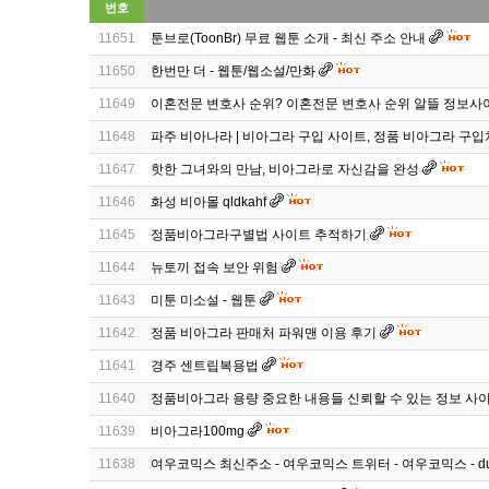
번호
11651
툰브로(ToonBr) 무료 웹툰 소개 - 최신 주소 안내
11650
한번만 더 - 웹툰/웹소설/만화
11649
이혼전문 변호사 순위? 이혼전문 변호사 순위 알뜰 정보사
11648
파주 비아나라 | 비아그라 구입 사이트, 정품 비아그라 구입
11647
핫한 그녀와의 만남, 비아그라로 자신감을 완성
11646
화성 비아몰 qldkahf
11645
정품비아그라구별법 사이트 추적하기
11644
뉴토끼 접속 보안 위험
11643
미툰 미소설 - 웹툰
11642
정품 비아그라 판매처 파워맨 이용 후기
11641
경주 센트립복용법
11640
정품비아그라 용량 중요한 내용들 신뢰할 수 있는 정보 사이
11639
비아그라100mg
11638
여우코믹스 최신주소 - 여우코믹스 트위터 - 여우코믹스 - d