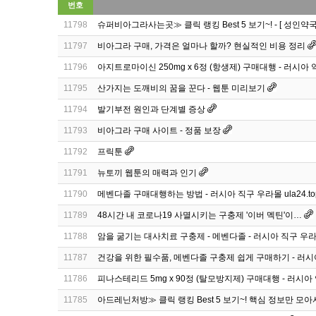
번호
11798
슈퍼비아그라사는곳≫ 클릭 랭킹 Best 5 보기~! - [ 성인약국 
11797
비아그라 구매, 가격은 얼마나 할까? 현실적인 비용 정리
11796
아지트로마이신 250mg x 6정 (항생제) 구매대행 - 러시아 약
11795
산가지는 도깨비의 꿈을 꾼다 - 웹툰 미리보기
11794
발기부전 원인과 단계별 증상
11793
비아그라 구매 사이트 - 정품 보장
11792
프릭툰
11791
뉴토끼 웹툰의 매력과 인기
11790
메벤다졸 구매대행하는 방법 - 러시아 직구 우라몰 ula24.to
11789
48시간 내 코로나19 사멸시키는 구충제 '이버 멕틴'이…
11788
암을 굶기는 대사치료 구충제 - 메벤다졸 - 러시아 직구 우
11787
건강을 위한 필수품, 메벤다졸 구충제 쉽게 구매하기 - 러시
11786
피나스테리드 5mg x 90정 (탈모방지제) 구매대행 - 러시아 
11785
아드레닌처방≫ 클릭 랭킹 Best 5 보기~! 핵심 정보만 모아