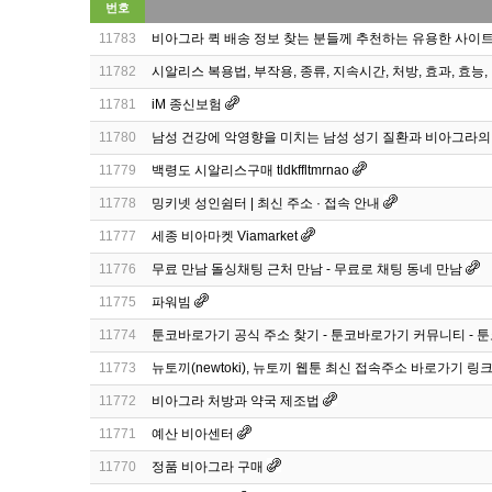
번호
11783
비아그라 퀵 배송 정보 찾는 분들께 추천하는 유용한 사이트 
11782
시알리스 복용법, 부작용, 종류, 지속시간, 처방, 효과, 효능,
11781
iM 종신보험
11780
남성 건강에 악영향을 미치는 남성 성기 질환과 비아그라의
11779
백령도 시알리스구매 tldkffltmrnao
11778
밍키넷 성인쉼터 | 최신 주소 · 접속 안내
11777
세종 비아마켓 Viamarket
11776
무료 만남 돌싱채팅 근처 만남 - 무료로 채팅 동네 만남
11775
파워빔
11774
툰코바로가기 공식 주소 찾기 - 툰코바로가기 커뮤니티 - 
11773
뉴토끼(newtoki), 뉴토끼 웹툰 최신 접속주소 바로가기 링
11772
비아그라 처방과 약국 제조법
11771
예산 비아센터
11770
정품 비아그라 구매