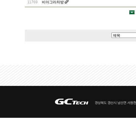
11769
비아그라처방