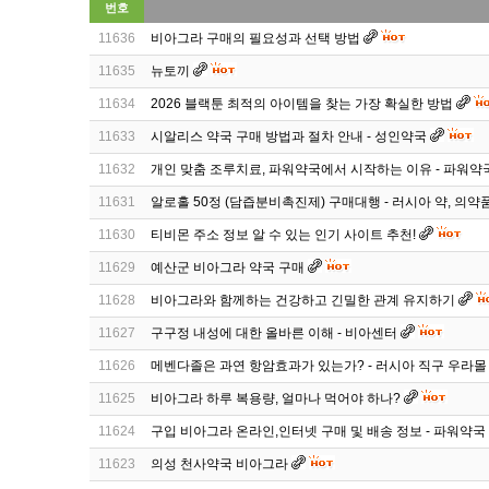
번호
11636
비아그라 구매의 필요성과 선택 방법
11635
뉴토끼
11634
2026 블랙툰 최적의 아이템을 찾는 가장 확실한 방법
11633
시알리스 약국 구매 방법과 절차 안내 - 성인약국
11632
개인 맞춤 조루치료, 파워약국에서 시작하는 이유 - 파워약
11631
알로홀 50정 (담즙분비촉진제) 구매대행 - 러시아 약, 의약
11630
티비몬 주소 정보 알 수 있는 인기 사이트 추천!
11629
예산군 비아그라 약국 구매
11628
비아그라와 함께하는 건강하고 긴밀한 관계 유지하기
11627
구구정 내성에 대한 올바른 이해 - 비아센터
11626
메벤다졸은 과연 항암효과가 있는가? - 러시아 직구 우라몰 
11625
비아그라 하루 복용량, 얼마나 먹어야 하나?
11624
구입 비아그라 온라인,인터넷 구매 및 배송 정보 - 파워약국
11623
의성 천사약국 비아그라