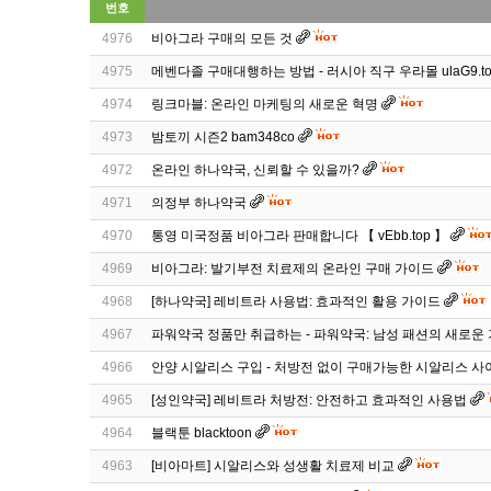
번호
4976
비아그라 구매의 모든 것
4975
메벤다졸 구매대행하는 방법 - 러시아 직구 우라몰 ulaG9.to
4974
링크마블: 온라인 마케팅의 새로운 혁명
4973
밤토끼 시즌2 bam348co
4972
온라인 하나약국, 신뢰할 수 있을까?
4971
의정부 하나약국
4970
통영 미국정품 비아그라 판매합니다 【 vEbb.top 】
4969
비아그라: 발기부전 치료제의 온라인 구매 가이드
4968
[하나약국] 레비트라 사용법: 효과적인 활용 가이드
4967
파워약국 정품만 취급하는 - 파워약국: 남성 패션의 새로운
4966
안양 시알리스 구입 - 처방전 없이 구매가능한 시알리스 
4965
[성인약국] 레비트라 처방전: 안전하고 효과적인 사용법
4964
블랙툰 blacktoon
4963
[비아마트] 시알리스와 성생활 치료제 비교