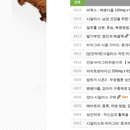
번호
4916
버목스 - 메벤다졸 100mg x
4915
시알리스: 남성 건강을 위한
4914
알로홀 성분, 효능, 복용방법,
4913
발기부전: 원인과 해결책
4912
비아그라 사용 가이드: 효과
4911
[성인약국] 시알리스 자연 치
4910
안양 비아그라처방가격 【 veB
4909
아지트로마이신 250mg x 6정
4908
밤토끼 시즌2 - 무료웹툰 
4907
펜벤다졸, 강아지 구충제로 말
4906
양산 시알리스 구매
4905
레비트라: 종류, 처방 방법, 
4904
성인약국 - 자신감과 활력을 
4903
시알리스와 비아그라: 효과