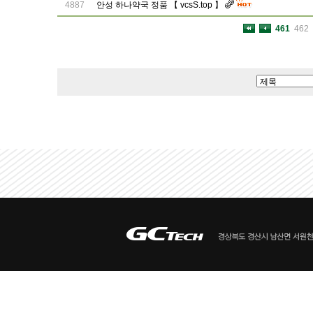
4887
안성 하나약국 정품 【 vcsS.top 】
461
462