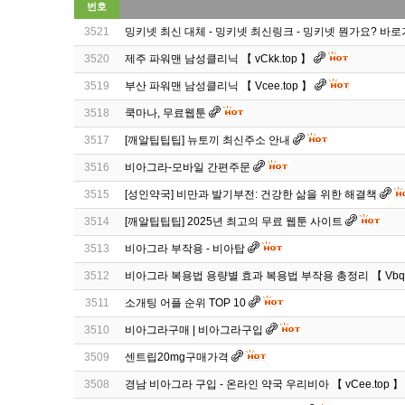
번호
3521
밍키넷 최신 대체 - 밍키넷 최신링크 - 밍키넷 뭔가요? 바
3520
제주 파워맨 남성클리닉 【 vCkk.top 】
3519
부산 파워맨 남성클리닉 【 Vcee.top 】
3518
쿡마나, 무료웹툰
3517
[깨알팁팁팁] 뉴토끼 최신주소 안내
3516
비아그라-모바일 간편주문
3515
[성인약국] 비만과 발기부전: 건강한 삶을 위한 해결책
3514
[깨알팁팁팁] 2025년 최고의 무료 웹툰 사이트
3513
비아그라 부작용 - 비아탑
3512
비아그라 복용법 용량별 효과 복용법 부작용 총정리 【 Vbqq
3511
소개팅 어플 순위 TOP 10
3510
비아그라구매 | 비아그라구입
3509
센트립20mg구매가격
3508
경남 비아그라 구입 - 온라인 약국 우리비아 【 vCee.top 】