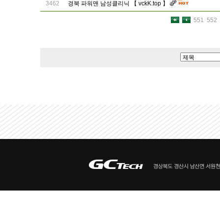
3462
경북 파워맨 남성클리닉 【 vckK.top 】
551
552