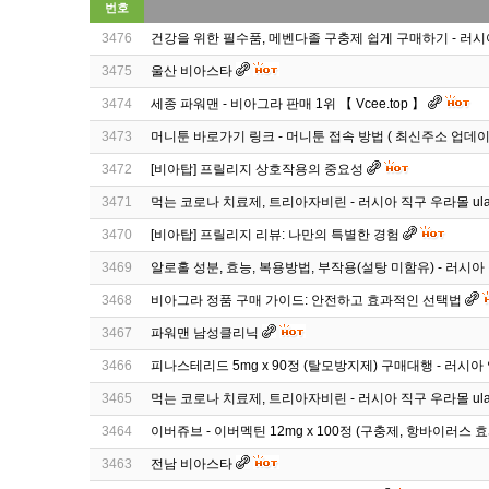
번호
3476
건강을 위한 필수품, 메벤다졸 구충제 쉽게 구매하기 - 러시
3475
울산 비아스타
3474
세종 파워맨 - 비아그라 판매 1위 【 Vcee.top 】
3473
머니툰 바로가기 링크 - 머니툰 접속 방법 ( 최신주소 업데
3472
[비아탑] 프릴리지 상호작용의 중요성
3471
먹는 코로나 치료제, 트리아자비린 - 러시아 직구 우라몰 ula
3470
[비아탑] 프릴리지 리뷰: 나만의 특별한 경험
3469
알로홀 성분, 효능, 복용방법, 부작용(설탕 미함유) - 러시아
3468
비아그라 정품 구매 가이드: 안전하고 효과적인 선택법
3467
파워맨 남성클리닉
3466
피나스테리드 5mg x 90정 (탈모방지제) 구매대행 - 러시아 
3465
먹는 코로나 치료제, 트리아자비린 - 러시아 직구 우라몰 ula
3464
이버쥬브 - 이버멕틴 12mg x 100정 (구충제, 항바이러스 효
3463
전남 비아스타