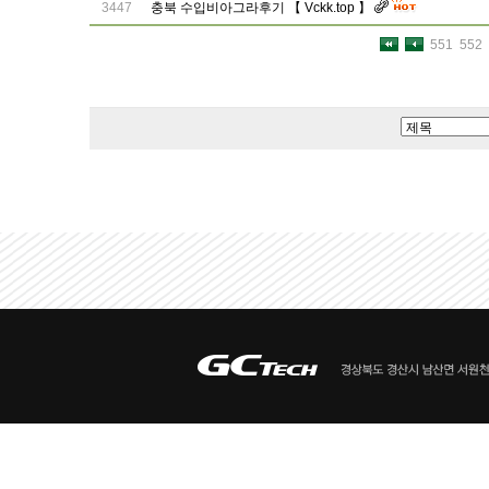
3447
충북 수입비아그라후기 【 Vckk.top 】
551
552