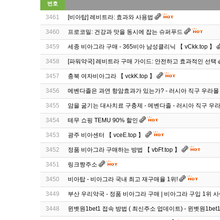
번호
3461
[비아탑] 레비트라: 효과와 사용법
3460
프로코밀: 건강과 맛을 동시에 잡는 슈퍼푸드
3459
세종 비아그라 구매 - 365비아 남성클리닉 【 vCkk.top 】
3458
[파워약국] 레비트라 구매 가이드: 안전하고 효과적인 선택
3457
충북 여자비아그라 【 vckK.top 】
3456
메벤다졸은 과연 항암효과가 있는가? - 러시아 직구 우라몰 
3455
암을 굶기는 대사치료 구충제 - 메벤다졸 - 러시아 직구 우
3454
테무 쇼핑 TEMU 90% 할인
3453
광주 비아센터 【 vceE.top 】
3452
정품 비아그라 구매하는 방법 【 vbFf.top 】
3451
링크짱주소
3450
비아탑 - 비아그라 국내 최고 재구매율 1위!
3449
부산 우리약국 - 정품 비아그라 구매 | 비아그라 구입 1위 
3448
윈벳원1bet1 접속 방법 ( 최신주소 업데이트) - 윈벳원1bet