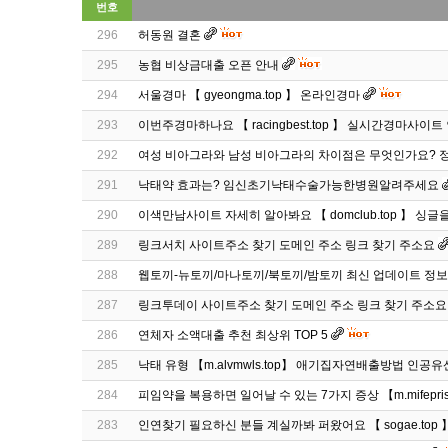
번호
296
허동원 결혼
295
농협 비상금대출 오픈 안내
294
서울경마 【 gyeongma.top 】 온라인경마
293
이번주경마하나요 【 racingbest.top 】 실시간경마사이트
292
여성 비아그라와 남성 비아그라의 차이점은 무엇인가요? 
291
낙태약 효과는? 임신초기낙태수술가능한병원알려주세요
290
이색만남사이트 자세히 알아봐요 【 domclub.top 】 싱글
289
링크서치 사이트주소 찾기 도메인 주소 링크 찾기 주소요
288
웹토끼-뉴토끼/마나토끼/북토끼/밤토끼 최신 업데이트 정보
287
링크투데이 사이트주소 찾기 도메인 주소 링크 찾기 주소요
286
연체자 소액대출 추천 최상위 TOP 5
285
낙태 유형 【m.alvmwls.top】 애기집자연배출방법 인공
284
피임약을 복용하면 일어날 수 있는 7가지 증상 【m.mifepris
283
인연찾기 필요하신 분들 계실까봐 퍼왔어요 【 sogae.top 