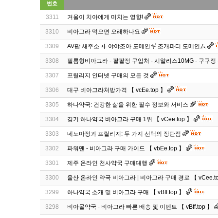
번호
3311
겨울이 치아에게 미치는 영향!
3310
비아그라 먹으면 오래하나요
3309
AV팝 새주소 ヰ 야야조아 도메인ギ 조개파티 도메인ム
3308
필름형비아그라 - 팔팔정 구입처 - 시알리스10MG - 구구정
3307
프릴리지 인터넷 구매의 모든 것
3306
대구 비아그라처방가격 【 vcEe.top 】
3305
하나약국: 건강한 삶을 위한 필수 정보와 서비스
3304
경기 하나약국 비아그라 구매 1위 【 vCee.top 】
3303
네노마정과 프릴리지: 두 가지 선택의 장단점
3302
파워맨 - 비아그라 구매 가이드 【 vbEe.top 】
3301
제주 온라인 천사약국 구매대행
3300
울산 온라인 약국 비아그라 | 비아그라 구매 경로 【 vCee.t
3299
하나약국 소개 및 비아그라 구매 【 vBff.top 】
3298
비아몰약국 - 비아그라 빠른 배송 및 이벤트 【 vBff.top 】