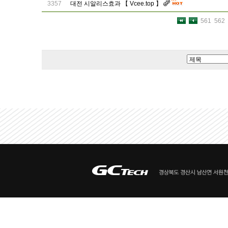
3357
대전 시알리스효과 【 Vcee.top 】
561
562