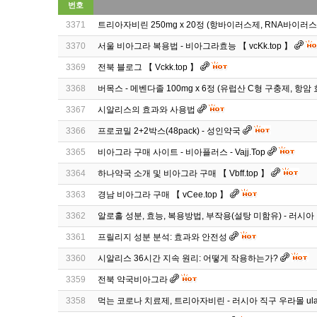
번호
3371
트리아자비린 250mg x 20정 (항바이러스제, RNA바이러스
3370
서울 비아그라 복용법 - 비아그라효능 【 vcKk.top 】
3369
전북 블로그 【 Vckk.top 】
3368
버목스 - 메벤다졸 100mg x 6정 (유럽산 C형 구충제, 항암
3367
시알리스의 효과와 사용법
3366
프로코밀 2+2박스(48pack) - 성인약국
3365
비아그라 구매 사이트 - 비아플러스 - Vajj.Top
3364
하나약국 소개 및 비아그라 구매 【 Vbff.top 】
3363
경남 비아그라 구매 【 vCee.top 】
3362
알로홀 성분, 효능, 복용방법, 부작용(설탕 미함유) - 러시아
3361
프릴리지 성분 분석: 효과와 안전성
3360
시알리스 36시간 지속 원리: 어떻게 작용하는가?
3359
전북 약국비아그라
3358
먹는 코로나 치료제, 트리아자비린 - 러시아 직구 우라몰 ula