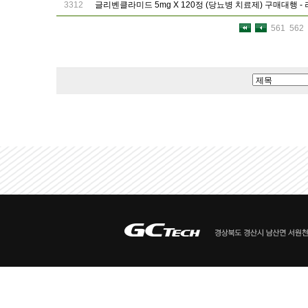
3312
글리벤클라미드 5mg X 120정 (당뇨병 치료제) 구매대행 -
561
562