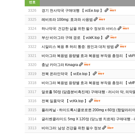
번호
3326
경기 천사약국 구매대행 【 vcEe.top 】
3325
레비트라 100mg: 효과와 사용법
3324
하나약국: 건강한 삶을 위한 필수 정보와 서비스
3323
부산 비아그라 구매 경로 【 vckK.top 】
3322
시알리스 복용 후 허리 통증: 원인과 대처 방법
3321
비아그라 복용법 용량별 효과 복용법 부작용 총정리 【 vbFf.
3320
충남 카마그라 Kmagra
3319
전북 온라인약국 【 vcEe.top 】
3318
비아그라 복용법 용량별 효과 복용법 부작용 총정리 【 vbfF.
3317
알로홀 50정 (담즙분비촉진제) 구매대행 - 러시아 약, 의약
3316
전북 일품약국 【 vcKk.top 】
3315
플라케닐 - 하이드록시클로로퀸 200mg x 60정 (항말라리
3314
글리벤클라미드 5mg X 120정 (당뇨병 치료제) 구매대행 -
3313
비아그라: 남성 건강을 위한 필수 정보