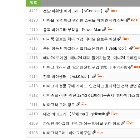
번호
4121
전남 파워맨 비아그라 【 vCee.top 】
4120
비아몰: 안전하고 편리한 쇼핑을 위한 최적의 선택
4119
충북 비아그라 부작용 - Power Man
4118
미시룩 옆트임 치마 ㅎ갱 터미널 슬로우 버전
4117
충남 정품 비아그라 시알리스 온라인 【 vebB.top 】
4116
애니24 도메인 - 애니24 대체 들어가는곳 - 애니24 도메인
4115
비아그라와 시알리스: 안전한 구입 방법과 주의사항
4114
전북 비아센터 【 vckK.top 】
4113
비아그라 정품 구매 가이드: 안전하고 효과적인 선택 방법
4112
이버쥬브 - 이버멕틴 12mg x 100정 (구충제, 항바이러스 효
4111
비아그라 구매 경로
4110
대전 비아그라 【 Vbjj.top 】 qldkrmfk
4109
파워맨비아그라: 건강과 성능 향상을 위한 정보
4108
비아그라구매 | 비아그라구입