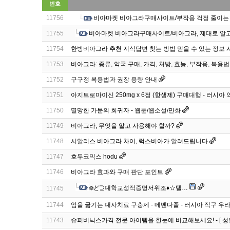
번호
11756
비아마켓 비아그라구매사이트/부작용 걱정 줄이는
11755
비아마켓 비아그라구매사이트/비아그라, 제대로 알고
11754
한방비아그라 추천 지식답변 찾는 방법 믿을 수 있는 정보 
11753
비아그라: 종류, 약국 구매, 가격, 처방, 효능, 부작용, 복용법
11752
구구정 복용법과 권장 용량 안내
11751
아지트로마이신 250mg x 6정 (항생제) 구매대행 - 러시아 약
11750
멸망한 가문의 회귀자 - 웹툰/웹소설/만화
11749
비아그라, 무엇을 알고 사용해야 할까?
11748
시알리스 비아그라 차이, 럭스비아가 알려드립니다
11747
호두코믹스 hodu
11746
비아그라 효과와 구매 판단 포인트
❄️ど⊇대학교성적증명서위조♦️☆텔…
11745
11744
암을 굶기는 대사치료 구충제 - 메벤다졸 - 러시아 직구 우
11743
슈퍼비닉스가격 전문 아이템을 한눈에 비교해보세요! - [ 