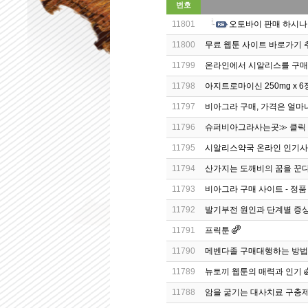
번호
11801
오토바이 판매 하시나
11800
무료 웹툰 사이트 바로가기 
11799
온라인에서 시알리스를 구매
11798
아지트로마이신 250mg x 6정
11797
비아그라 구매, 가격은 얼마
11796
슈퍼비아그라사는곳≫ 클릭 랭킹 B
11795
시알리스약국 온라인 인기사이
11794
산가지는 도깨비의 꿈을 꾼다
11793
비아그라 구매 사이트 - 정품
11792
발기부전 원인과 단계별 증
11791
프릭툰
11790
메벤다졸 구매대행하는 방법 - 
11789
뉴토끼 웹툰의 매력과 인기
11788
암을 굶기는 대사치료 구충제 