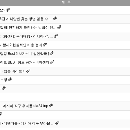
제 목
요?
추천 지식답변 찾는 방법 믿을 수 …
할 때 안전하게 확인하는 방법이 있…
 (항생제) 구매대행 - 러시아 약, …
나 할까? 현실적인 비용 정리
est 5 보기~! - [ 성인약국 ]
트 BEST 정보 공개 - 비아센터
 - 웹툰 미리보기
 보장
상
러시아 직구 우라몰 ula24.top
- 메벤다졸 - 러시아 직구 우라몰 …