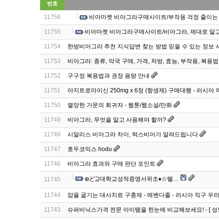
번호
11756
비아마켓 비아그라구매사이트/부작용 걱정 줄이는
11755
비아마켓 비아그라구매사이트/비아그라, 제대로 알고
11754
한방비아그라 추천 지식답변 찾는 방법 믿을 수 있는 정보 
11753
비아그라: 종류, 약국 구매, 가격, 처방, 효능, 부작용, 복용법
11752
구구정 복용법과 권장 용량 안내
11751
아지트로마이신 250mg x 6정 (항생제) 구매대행 - 러시아 약
11750
멸망한 가문의 회귀자 - 웹툰/웹소설/만화
11749
비아그라, 무엇을 알고 사용해야 할까?
11748
시알리스 비아그라 차이, 럭스비아가 알려드립니다
11747
호두코믹스 hodu
11746
비아그라 효과와 구매 판단 포인트
❄️ど⊇대학교성적증명서위조♦️☆텔…
11745
11744
암을 굶기는 대사치료 구충제 - 메벤다졸 - 러시아 직구 우
11743
슈퍼비닉스가격 전문 아이템을 한눈에 비교해보세요! - [ 