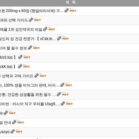
제 목
 200mg x 60정 (항말라리아제) 구…
효과와 선택 가이드
구매율 1위 성인약국의 비밀
의 성 건강 전문가 【 vCkk.to…
아야 할 필수 정보
S.top 】
K.top 】
 선택과 구매 가이드
, 100% 정품 비아그라 판매, 비아…
순환: 건강한 성생활을 위한 필수 …
린 - 러시아 직구 우라몰 Ulag9.…
효과
법 안내
soyo