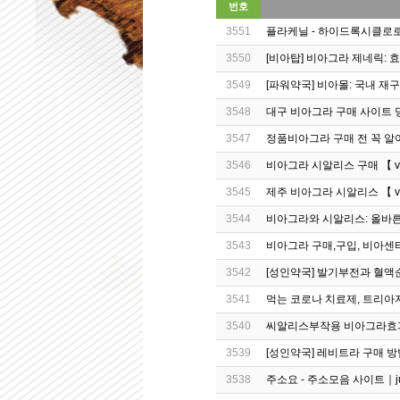
번호
3551
플라케닐 - 하이드록시클로로퀸
3550
[비아탑] 비아그라 제네릭: 
3549
[파워약국] 비아몰: 국내 재
3548
대구 비아그라 구매 사이트 당신
3547
정품비아그라 구매 전 꼭 알
3546
비아그라 시알리스 구매 【 vbs
3545
제주 비아그라 시알리스 【 vck
3544
비아그라와 시알리스: 올바른
3543
비아그라 구매,구입, 비아센터
3542
[성인약국] 발기부전과 혈액
3541
먹는 코로나 치료제, 트리아자비
3540
씨알리스부작용 비아그라
3539
[성인약국] 레비트라 구매 방
3538
주소요 - 주소모음 사이트｜ju