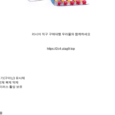
러시아 직구 구매대행 우라몰와 함께하세요
https://2c4.ulag9.top
염기(구아닌) 유사체
유전체 복제 억제
이러스 활성 보유
복용