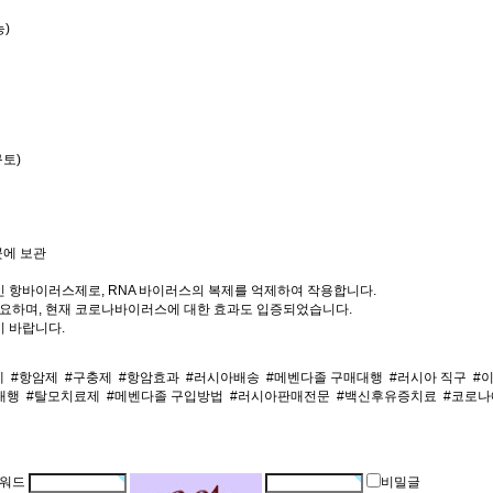
능)
구토)
곳에 보관
 항바이러스제로, RNA 바이러스의 복제를 억제하여 작용합니다.
중요하며, 현재 코로나바이러스에 대한 효과도 입증되었습니다.
 바랍니다.
제
#항암제
#구충제
#항암효과
#러시아배송
#메벤다졸 구매대행
#러시아 직구
#
대행
#탈모치료제
#메벤다졸 구입방법
#러시아판매전문
#백신후유증치료
#코로
워드
비밀글