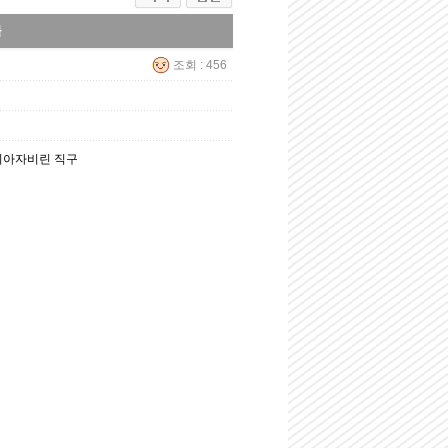
몰
조회 : 456
트리아자비린 직구