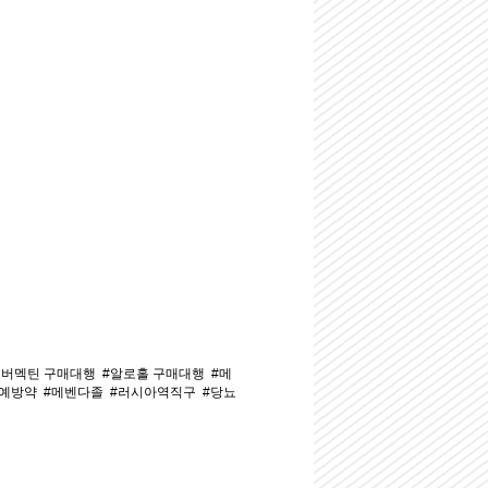
이버멕틴 구매대행
#알로홀 구매대행
#메
나예방약
#메벤다졸
#러시아역직구
#당뇨