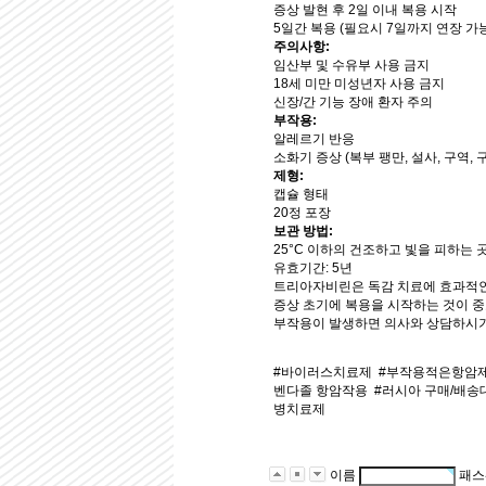
증상 발현 후 2일 이내 복용 시작
5일간 복용 (필요시 7일까지 연장 가
주의사항:
임산부 및 수유부 사용 금지
18세 미만 미성년자 사용 금지
신장/간 기능 장애 환자 주의
부작용:
알레르기 반응
소화기 증상 (복부 팽만, 설사, 구역, 
제형:
캡슐 형태
20정 포장
보관 방법:
25°C 이하의 건조하고 빛을 피하는 
유효기간: 5년
트리아자비린은 독감 치료에 효과적인
증상 초기에 복용을 시작하는 것이 
부작용이 발생하면 의사와 상담하시기
#바이러스치료제
#부작용적은항암
벤다졸 항암작용
#러시아 구매/배송
병치료제
이름
패스