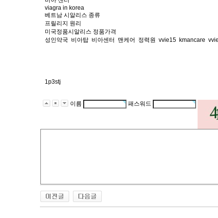
비아 센터
viagra in korea
베트남 시알리스 종류
프릴리지 원리
미국정품시알리스 정품가격
성인약국
비아탑
비아센터
맨케어
정력원
vvie15
kmancare
vvi
1p3stj
이름
패스워드