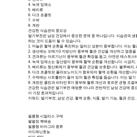
4. 녹색 잎채소
5. 베리류
6. 다크 초콜릿
7. 수박
8. 계란
건강한 식습관의 중요성
발기부전은 남성 건강에서 중요한 문제 중 하나입니다. 식습관과 생활
하는 것이 도움이 될 수 있습니다.
1.
마늘
은 혈액 순환을 촉진하는 알리신 성분이 풍부합니다. 이는 혈
2.
생선
에는 오메가3 지방산이 풍부해 혈관 건강을 개선하고 염증을 
3.
견과류
는 아르기닌이 풍부해 혈관 확장을 돕고, 아연은 테스토스테
4.
녹색 잎채소
는 질산염이 풍부해 혈액 순환을 개선합니다. 시금치, 
5.
베리류
는 항산화제가 풍부해 혈관 건강을 보호합니다. 블루베리, 
6.
다크 초콜릿
은 플라보노이드가 함유되어 혈액 순환을 개선합니다. 
7.
수박
에는 시트룰린이 들어 있어 혈관 확장을 돕습니다. 이는 발기
8.
계란
은 콜린과 비타민 B가 풍부해 혈류 개선과 호르몬 균형 조절
건강한 식습관은 발기부전 예방뿐 아니라 전반적인 남성 건강에 중요
이 가장 효과적입니다.
키워드: 발기부전, 남성 건강, 혈액 순환, 식품, 발기 기능, 혈관 건강
필름형 시­알리스 구매
팔팔정 퀵배송
필름형 비아그라 종류
아드레닌효능