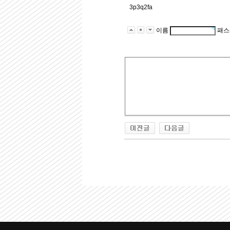
3p3q2fa
이름
패스