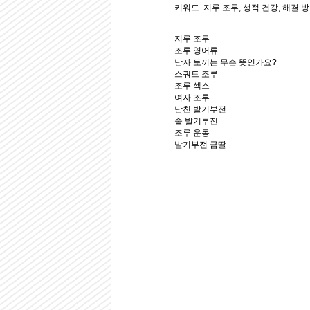
키워드: 지루 조루, 성적 건강, 해결 
지루 조루
조루 영어류
남자 토끼는 무슨 뜻인가요?
스쿼트 조루
조루 섹스
여자 조루
남친 발기부전
술 발기부전
조루 운동
발기부전 금딸