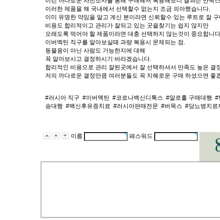
이런 까다로운 사전조사를 통해 구매해서 복용해보니 결과는 만
이러한 제품을 왜 국내에서 선택할수 없는지 조금 의아했습니다.
이미 유명한 약임을 알고 계신 분이라면 신뢰할수 있는 루트로 잘 
비용도 합리적이고 관리가 잘되고 있는 곳을찾기는 쉽지 않지만
오래도록 먹어야 할 제품이라면 대충 선택하지 않는것이 중요합니다
이버멕틴 직구를 알아보실때 과량 복용시 문제되는 점.
동물용이 아닌 사람도 가능한지에 대해
꼭 알아보시고 결정하시기 바라겠습니다.
합리적인 비용으로 관리 잘된곳에서 잘 선택하셔서 만족도 높은 결
저의 까다로운 결정만큼 여러분들도 꼭 지혜로운 구매 하셨으면 좋
#러시아 직구
#이버멕틴
#코로나백신디톡스
#알로홀 구매대행
송대행
#백신후유증치료
#러시아판매전문
#버목스
#당뇨병치료
이름
패스워드