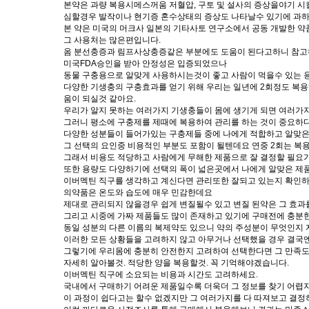
본약은 과량 복용시메스꺼움 저혈압, 구토 및 설사의 증상을야기 시
심할경우 발작이나 현기증 혼수상태의 증상도 나타날수 있기에 과하
본 약은 미국의 머크사 일본의 기타사토 연구소에서 공동 개발한 
그 사용처는 많은편입니다.
옴 분선충증과 림프사상충증같은 부분에도 도움이 된다고하니 참
미국FDA승인을 받아 안정성은 입증되었으나
동물 구충용으로 알맞게 사용하시는것이 좋고 사람이 먹을수 있는 
다양한 기생충의 구충효과를 얻기 위해 우리는 일년에 2회정도 복용
움이 되실것 같아요.
우리가 알지 못하는 여러가지 기생충들이 몸에 생기게 되면 여러가지
그러니 평소에 구충제를 제때에 복용하여 관리를 하는 것이 중요하
다양한 성분들이 들어가있는 구충제들 중에 나에게 적합하고 알맞은
그 선택의 요인중 비용적인 부분도 포함이 될텐데요 연중 2회는 복
그래서 비용도 적당하고 사람에게 무해한 제품으로 잘 결정할 필요
또한 용량도 다양하기에 선택의 폭이 넓은곳에서 나에게 알맞은 제
이버멕틴 직구를 생각하고 계신다면 관리또한 잘되고 있는지 확인하
의약품은 온도와 습도에 매우 민감한데요
제대로 관리되지 않을경우 쉽게 변질될수 있고 변질 된약은 그 효과
그리고 시중에 가짜 제품들도 많이 존재하고 있기에 구매전에 충분
동일 성분의 다른 이름의 복제약도 있으니 약의 주성분이 무엇인지
이러한 모든 상황들을 고려하지 않고 아무거나 선택했을 경우 결국엔
그렇기에 우리몸에 충분히 안전한지 고려하여 선택한다면 그 만족도
자세히 알아볼것. 적당한 양을 복용할것. 꼭 기억해야겠습니다.
이버멕틴 직구에 소요되는 비용과 시간도 고려하세요.
국내에서 구매하기 어려운 제품일수록 더욱더 그 정보를 찾기 어렵
이 과정이 쉽다고는 할수 없겠지만 그 여러가지를 다 따져보고 결