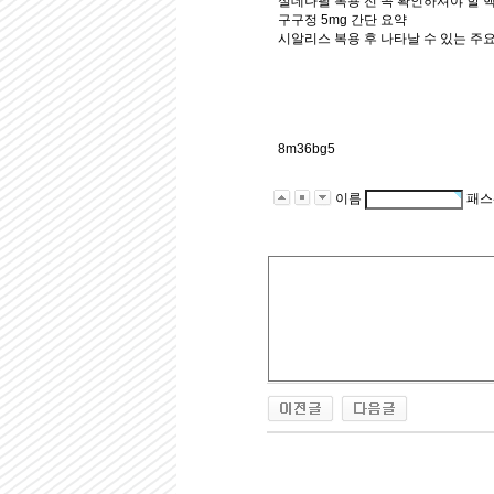
실데나필 복용 전 꼭 확인하셔야 할 
구구정 5mg 간단 요약
시알리스 복용 후 나타날 수 있는 주
8m36bg5
이름
패스