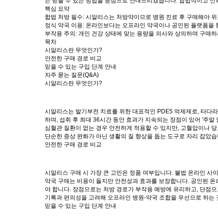
는 믿을 수 있는 방법을 중심으로 안내드리겠습니다. 합법적이고 신
핵심 요약
합법 처방 필수
: 시알리스는 처방약이므로 병원 진료 후 구매해야 위
정식 약국 이용
: 온라인보다는 오프라인 약국이나 공인된 플랫폼을 
부작용 주의
: 개인 건강 상태에 맞는 용량을 의사와 상의하며 구매하
목차
시알리스란 무엇인가?
안전한 구매 경로 비교
믿을 수 있는 구입 단계 안내
자주 묻는 질문(Q&A)
시알리스란 무엇인가?
시알리스는 발기부전 치료를 위한 대표적인 PDE5 억제제로, 타다
하며, 섭취 후 최대 36시간 동안 효과가 지속되는 장점이 있어 '주
심혈관 질환이 없는 경우 안전하게 적용할 수 있지만, 고혈압이나 
단순한 증상 완화가 아닌 생활의 질 향상을 돕는 도구로 자리 잡았습
안전한 구매 경로 비교
시알리스 구매 시 가장 큰 고민은 정품 여부입니다. 불법 온라인 사
약국 구매는 비용이 들지만 안전성과 효과를 보장합니다. 공인된 온
야 합니다. 장점으로는 처방 경로가 부작용 예방에 유리하고, 단점으
기록과 편의성을 고려해 오프라인 병원-약국 조합을 우선으로 하는 
믿을 수 있는 구입 단계 안내