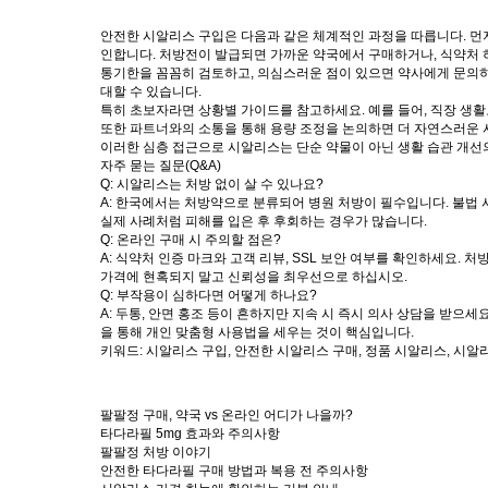
안전한 시알리스 구입은 다음과 같은 체계적인 과정을 따릅니다. 먼저
인합니다. 처방전이 발급되면 가까운 약국에서 구매하거나, 식약처 
통기한을 꼼꼼히 검토하고, 의심스러운 점이 있으면 약사에게 문의하세
대할 수 있습니다.
특히 초보자라면 상황별 가이드를 참고하세요. 예를 들어, 직장 생활
또한 파트너와의 소통을 통해 용량 조정을 논의하면 더 자연스러운 사
이러한 심층 접근으로 시알리스는 단순 약물이 아닌 생활 습관 개선
자주 묻는 질문(Q&A)
Q: 시알리스는 처방 없이 살 수 있나요?
A: 한국에서는 처방약으로 분류되어 병원 처방이 필수입니다. 불법 
실제 사례처럼 피해를 입은 후 후회하는 경우가 많습니다.
Q: 온라인 구매 시 주의할 점은?
A: 식약처 인증 마크와 고객 리뷰, SSL 보안 여부를 확인하세요.
가격에 현혹되지 말고 신뢰성을 최우선으로 하십시오.
Q: 부작용이 심하다면 어떻게 하나요?
A: 두통, 안면 홍조 등이 흔하지만 지속 시 즉시 의사 상담을 받으
을 통해 개인 맞춤형 사용법을 세우는 것이 핵심입니다.
키워드: 시알리스 구입, 안전한 시알리스 구매, 정품 시알리스, 시알
팔팔정 구매, 약국 vs 온라인 어디가 나을까?
타다라필 5mg 효과와 주의사항
팔팔정 처방 이야기
안전한 타다라필 구매 방법과 복용 전 주의사항