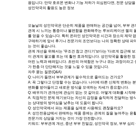
용입니다. 만약 호르몬 변화나 기능 저하가 의심된다면, 전문 상담
성인약국의 활용도 높은 정보
오늘날의 성인약국은 단순히 제품을 판매하는 공간을 넘어, 부부 관계
관계 시 느끼는 통증이나 불편함을 완화해주는 루브리케이션 젤의 올
를 얻을 수 있습니다. 특히 온라인 성인약국은 시간과 장소의 제약 
구매하기에 앞서 후기나 전문가의 조언보다는 나의 정확한 상태 파악이
는 것이 좋습니다.
관계 개선을 위해서는 '무조건 참고 견디기'보다는 '다르게 접근해 
이 관계의 물꼬를 트는 데 훨씬 효과적입니다. 성인약국을 활용한 정
어린 노력과 배려입니다. 초반의 어색함은 누구나 겪는 과정이라고 
가 한층 더 단단해지는 것을 느낄 수 있을 것입니다.
자주 묻는 질문(Q&A)
Q: 나이가 들면서 부부관계가 필수적으로 줄어드는 건가요?
A: 꼭 그렇다고 단정할 수는 없습니다. 나이에 따른 신체적 변화는
변화를 받아들이고 새로운 방식을 모색하는 자세가 중요합니다.
Q: 배우자가 관개선에 관심이 없는 것 같아요. 어떻게 대화를 시작해
A: 직접적인 문제 제기보다는 자신의 감정을 솔직하게 전달하는 방식이
는 상대방의 방어심을 낮추는 데 도움이 됩니다.
Q: 성인약국에서 파는 제품을 실제로 사용해도 괜찮을까요?
A: 성인전용샵에서 판매하는 제품 중에는 관계의 질을 높여주는 윤활
전문가의 상담을 거치는 것이 가장 안전합니다.
키워드: 부부관계 개선, 중년 부부 친밀감, 성인약국 정보, 부부 심리