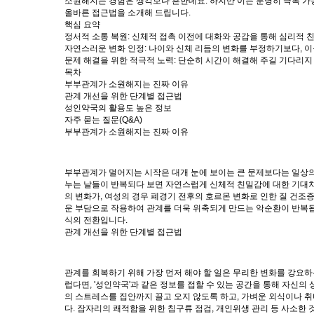
소원해지는 경험은 생각보다 흔한데요. 하지만 이는 분명히 극복 가능
올바른 접근법을 소개해 드립니다.
핵심 요약
정서적 소통 복원:
신체적 접촉 이전에 대화와 공감을 통해 심리적 
자연스러운 변화 인정:
나이와 신체 리듬의 변화를 부정하기보다, 이
문제 해결을 위한 적극적 노력:
단순히 시간이 해결해 주길 기다리지 
목차
부부관계가 소원해지는 진짜 이유
관계 개선을 위한 단계별 접근법
성인약국의 활용도 높은 정보
자주 묻는 질문(Q&A)
부부관계가 소원해지는 진짜 이유
부부관계가 멀어지는 시작은 대개 눈에 보이는 큰 문제보다는 일상의
누는 날들이 반복되다 보면 자연스럽게 신체적 친밀감에 대한 기대치도
의 변화가, 여성의 경우 폐경기 전후의 호르몬 변화로 인한 질 건조
운 부담으로 작용하여 관계를 더욱 위축되게 만드는 악순환이 반복됩니
식의 전환입니다.
관계 개선을 위한 단계별 접근법
관계를 회복하기 위해 가장 먼저 해야 할 일은 무리한 변화를 강요
럽다면, '성인약국'과 같은 정보를 접할 수 있는 공간을 통해 자신의
의 스트레스를 집안까지 끌고 오지 않도록 하고, 가벼운 외식이나 취
다. 잠자리의 쾌적함을 위한 침구류 점검, 개인위생 관리 등 사소한 