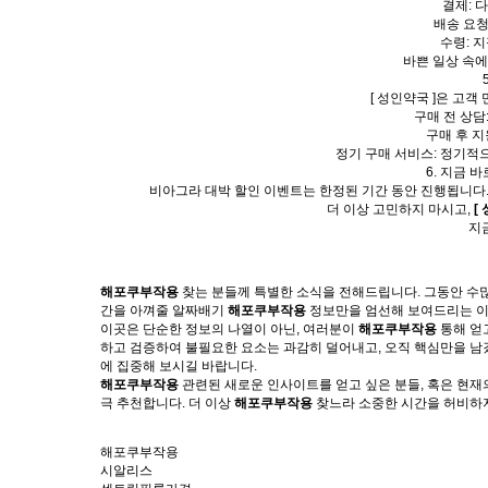
결제: 
배송 요청
수령: 
바쁜 일상 속에
[ 성인약국 ]은 고
구매 전 상담
구매 후 지
정기 구매 서비스: 정기적
6. 지금 
비아그라 대박 할인 이벤트는 한정된 기간 동안 진행됩니다. 합
더 이상 고민하지 마시고,
[
지금
해포쿠부작용
찾는 분들께 특별한 소식을 전해드립니다. 그동안 수
간을 아껴줄 알짜배기
해포쿠부작용
정보
만을 엄선해 보여드리는 이
이곳은 단순한
정보
의 나열이 아닌, 여러분이
해포쿠부작용
통해 얻
하고 검증하여 불필요한 요소는 과감히 덜어내고, 오직 핵심만을 남
에 집중해 보시길 바랍니다.
해포쿠부작용
관련된 새로운 인
사이트
를 얻고 싶은 분들, 혹은 현
극
추천
합니다. 더 이상
해포쿠부작용
찾느라 소중한 시간을 허비하
해포쿠부작용
시알리스