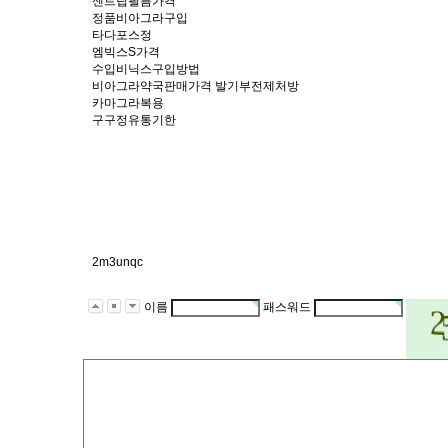
센트립필름가격
정품비아그라구입
타다포스정
엠빅스S가격
수입비닉스구입방법
비아그라약국판매가격 발기부전제처방
카마그라복용
구구정유통기한
2m3unqc
이름
패스워드