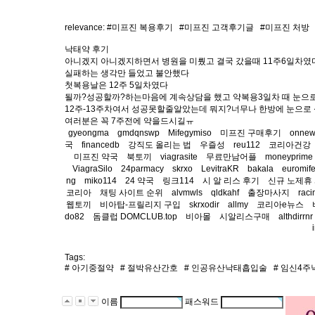
relevance: #
미프진 복용후기
#
미프진 고객후기글
#
미프진 처방
낙태약 후기
아니겠지 아니겠지하면서 병원을 미뤘고 결국 갔을때 11주6일차였
실패하는 생각만 들었고 불안했다
첫복용날은 12주 5일차였다
될까?성공할까?하는마음에 계속상담을 했고 약복용3일차 때 눈으
12주-13주차여서 성공못할줄알았는데 뭐지?너무나 한방에 눈으로
여러분은 꼭 7주전에 약을드시길ㅠ
gyeongma
gmdqnswp
Mifegymiso
미프진 구매후기
onne
국
financedb
강직도 올리는 법
우즐성
reu112
코리아건강
미프진 약국
북토끼
viagrasite
무료만남어플
moneyprime
ViagraSilo
24parmacy
skrxo
LevitraKR
bakala
euromif
ng
miko114
24 약국
링크114
시 알 리스 후기
신규 노제휴
코리아
채팅 사이트 순위
alvmwls
qldkahf
출장마사지
raci
웹토끼
비아탑-프릴리지 구입
skrxodir
allmy
코리아e뉴스
do82
돔클럽 DOMCLUB.top
비아몰
시알리스구매
althdirrnr
Tags:
#
아기중절약
#
절박유산간호
#
인공유산낙태흡입술
#
임신4주
이름
패스워드