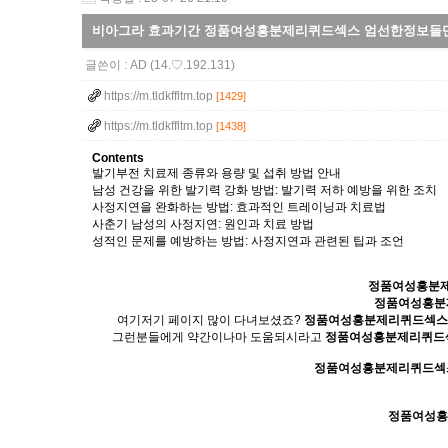
비아그라 효과기간 정품여성흥분제리퀴드섹스 엄선한정보들만
글쓴이 :
AD
(14.♡.192.131)
https://m.tldkffltm.top
[1429]
https://m.tldkffltm.top
[1438]
Contents
발기부전 치료제 종류와 용량 및 섭취 방법 안내
남성 건강을 위한 발기력 강화 방법: 발기력 저하 예방을 위한 조치
사정지연을 완화하는 방법: 효과적인 트레이닝과 치료법
사춘기 남성의 사정지연: 원인과 치료 방법
성적인 문제를 예방하는 방법: 사정지연과 관련된 팁과 조언
정품여성흥분
정품여성흥분
여기저기 페이지 많이 다녀보셨죠?
정품여성흥분제리퀴드섹스
그런분들에게 약간이나마 도움되시라고
정품여성흥분제리퀴드
정품여성흥분제리퀴드섹
정품여성흥