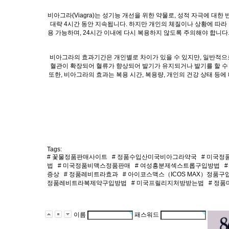
비아그라(Viagra)는 성기능 개선을 위한 약물로, 성적 자극에 대
대략 4시간 동안 지속됩니다. 하지만 개인의 체질이나 상황에 따라 
용 가능하며, 24시간 이내에 다시 복용하지 않도록 주의해야 합니다
비아그라의 효과기간은 개인별로 차이가 있을 수 있지만, 일반적으로
혈관이 확장되어 혈류가 향상되어 발기가 유지되거나 발기를 할 수
또한, 비아그라의 효과는 복용 시간, 복용량, 개인의 건강 상태 등
Tags:
#
꽃물정품판매사이트
#
정품수입산미국비­아그라약국
#
미국정품
법
#
미국정품비맥스정품판매
#
여성흥분제섹스트롭구입방법
#
증상
#
정품레­비트라효과
#
아이코스맥스（ICOS MAX）정품구
정품레­비트라복제약구입방법
#
미국프­릴리지처방받는법
#
정품
이름
패스워드