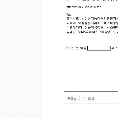
https://quick_via.viuu.top
Tag:
조루치료 남성성기능장애의진단과치
피확대 여성흥분제리퀴드섹스복용
국판매가격 정품미국정품비닉스판매
딩검진 VIMAX 비맥스구매방법 
이름
패스