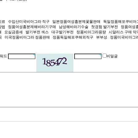
료 수입산미국비아그라 직구 일본정품여성흥분제꽃물판매 독일정품해포쿠비­아
방법 정품여성흥분제해바라기구매 남성해바라기수술 첫경험 발기부전 정품여성
 요실금증세 발기부전 섹스 대구발기부전 정품비­아그라용량 시알리스 구매 
만곡 미국정품비아그라 정품판매 정품독일해포쿠해외직구 부부성 정품미국비아그라
워드
비밀글