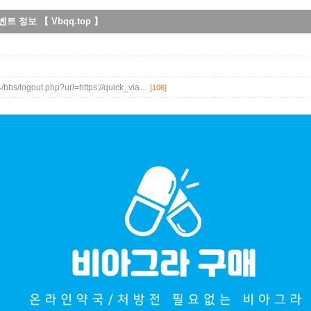
 정보 【 Vbqq.top 】
4/bbs/logout.php?url=https://quick_via…
[106]