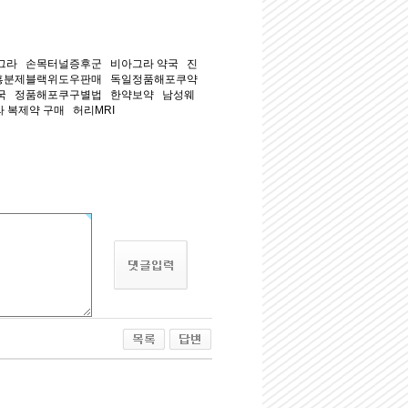
그라 손목터널증후군 비아그라 약국 진
흥분제블랙위도우판매 독일정품해포쿠약
약국 정품해포쿠구별법 한약보약 남성웨
 복제약 구매 허리MRI