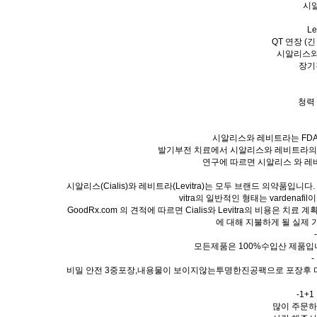
시알
L
QT 연장 (
시알리스와
장기
청력
시알리스와 레비트라는 FDA
발기부전 치료에서 시알리스와 레비트라의 
연구에 따르면 시알리스 와 레
시알리스(Cialis)와 레비트라(Levitra)는 모두 브랜드 의약품
vitra의 일반적인 형태는 varden
GoodRx.com 의 견적에 따르면 Cialis와 Levitra의 비용은 치
에 대해 지불하게 될 실제 
모든제품은 100%수입산 제품입
비밀 안전 3중포장,내용물이 보이지않는투명한진공팩으로 포장후 다
-1+
많이 주문하