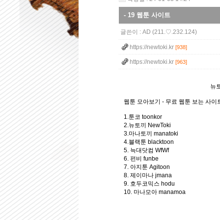
- 19 웹툰 사이트
글쓴이 :
AD
(211.♡.232.124)
https://newtoki.kr
[938]
https://newtoki.kr
[963]
뉴토
웹툰 모아보기 - 무료 웹툰 보는 사이트 T
1.툰코 toonkor
2.뉴토끼 NewToki
3.마나토끼 manatoki
4.블랙툰 blacktoon
5. 늑대닷컴 WfWf
6. 펀비 funbe
7. 아지툰 Agitoon
8. 제이마나 jmana
9. 호두코믹스 hodu
10. 마나모아 manamoa