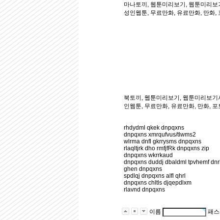
마나토끼, 웹툰미리보기, 웹툰미리보기
성인웹툰, 무료만화, 유료만화, 만화, 
북토끼, 웹툰미리보기, 웹툰미리보기사이
인웹툰, 무료만화, 유료만화, 만화, 포
rhdydml qkek dnpqxns
dnpqxns xmrqufvus/tlwms2
wlrma dnfl gkrrysms dnpqxns
rlaqltjrk dho rmfjfRk dnpqxns zip
dnpqxns wkrrkaud
dnpqxns duddj dbaldml tpvhemf dnr
ghen dnpqxns
spdlqj dnpqxns alfl qhrl
dnpqxns chltls djqepdlxm
rlavnd dnpqxns
이름
패스