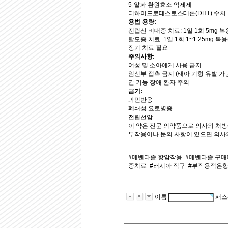
5-알파 환원효소 억제제
디하이드로테스토스테론(DHT) 수치
용법 용량:
전립선 비대증 치료: 1일 1회 5mg 복
탈모증 치료: 1일 1회 1~1.25mg 
장기 치료 필요
주의사항:
여성 및 소아에게 사용 금지
임신부 접촉 금지 (태아 기형 유발 가
간 기능 장애 환자 주의
금기:
과민반응
폐쇄성 요로병증
전립선암
이 약은 전문 의약품으로 의사의 처방
부작용이나 문의 사항이 있으면 의사
#메벤다졸 항암작용
#메벤다졸 구
증치료
#러시아 직구
#부작용적은
이름
패스