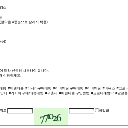
 감소
용
복용(알약을 4등분으로 잘라서 복용)
능성)
에 따라 신중히 사용해야 합니다.
와 상담하세요.
매대행
#메벤다졸
#러시아구매대행
#이버멕틴 구매대행
#이버멕틴
#버목스
#코로
항암제
#러시아 구매/배송대행
#구충제
#메벤다졸 구입방법
#코로나예방약
#알로홀
워드
비밀글