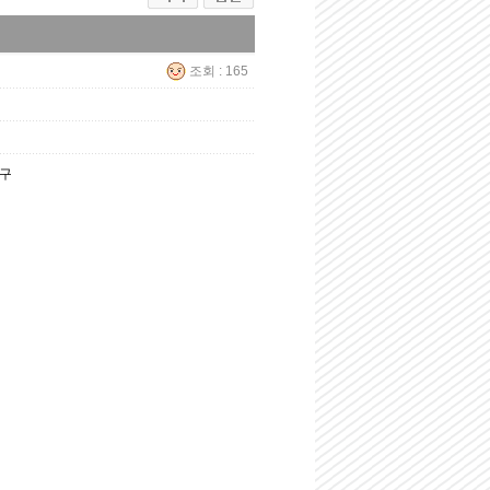
조회 : 165
직구