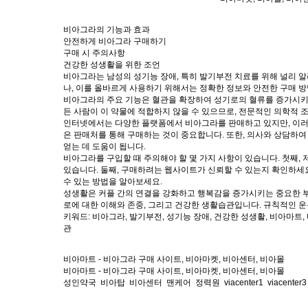
비아그라의 기능과 효과
안전하게 비아그라 구매하기
구매 시 주의사항
건강한 성생활을 위한 조언
비아그라는 남성의 성기능 장애, 특히 발기부전 치료를 위해 널리 알
나, 이를 올바르게 사용하기 위해서는 정확한 정보와 안전한 구매 
비아그라의 주요 기능은 혈관을 확장하여 성기로의 혈류를 증가시키는 
든 사람이 이 약물에 적합하지 않을 수 있으므로, 전문적인 의학적 
인터넷에서는 다양한 플랫폼에서 비아그라를 판매하고 있지만, 이러한
은 판매처를 통해 구매하는 것이 중요합니다. 또한, 의사와 상담하여
얻는 데 도움이 됩니다.
비아그라를 구입할 때 주의해야 할 몇 가지 사항이 있습니다. 첫째,
있습니다. 둘째, 구매하려는 웹사이트가 신뢰할 수 있는지 확인하세
수 있는 방법을 알아보세요.
성생활은 커플 간의 연결을 강화하고 행복감을 증가시키는 중요한 부분
로에 대한 이해와 존중, 그리고 건강한 생활습관입니다. 규칙적인 운동
키워드: 비아그라, 발기부전, 성기능 장애, 건강한 성생활, 비아마트, 
관
비아마트 - 비아그라 구매 사이트, 비아마켓, 비아센터, 비아몰
비아마트 - 비아그라 구매 사이트, 비아마켓, 비아센터, 비아몰
성인약국
비아탑
비아센터
맨케어
정력원
viacenter1
viacenter3