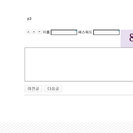
p3
이름
패스워드