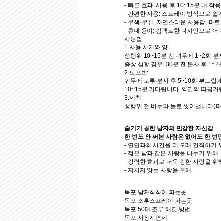
-
빠른 효과:
사용 후 10~15분 내 작용
-
간편한 사용:
스프레이 방식으로 쉽게
-
무색·무취:
자연스러운 사용감, 파트
-
휴대 용이:
컴팩트한 디자인으로 어디
사용법
1.사용 시기와 양:
성행위 10~15분 전 귀두에 1~2회 분
증상 심할 경우: 30분 전 분사 후 1~
2.도포법:
귀두에 고루 분사 후 5~10회 부드럽
10~15분 기다립니다. 약간의 따끔거
3.세척:
성행위 전 비누와 물로 씻어냅니다(파트
숨기기 곱한 남자의 민감한 자신감
한 번도 안 써본 사람은 없어도 한 
- 연인과의 시간을 더 오래 간직하기 
- 젊은 남과 같은 사랑을 나누기 위해
- 강력한 효과로 더욱 강한 사랑을 위
- 지치지 않는 사랑을 위해
목포 남자칙칙이 파는곳
목포 조루스프레이 파는곳
목포 50대 조루 해결 방법
목포 사정지연제