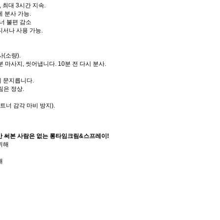
, 최대 3시간 지속.
 분사 가능.
너 불편 감소
서나 사용 가능.
사(소량).
2분 마사지, 씻어냅니다. 10분 전 다시 분사.
게 문지릅니다.
림은 정상.
너 감각 마비 방지).
번만 써본 사람은 없는 롱타임크림&스프레이!
위해
해