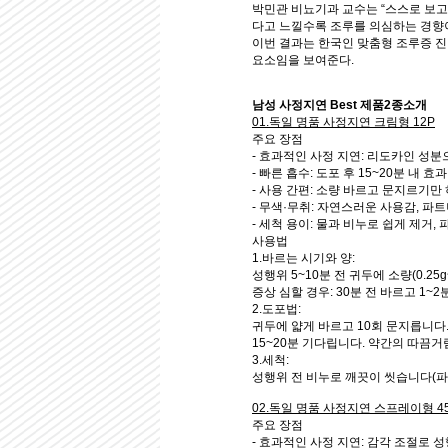
박민관 비뇨기과 교수는 “스스로 보고
다고 느낄수록 조루를 의심하는 경향
이번 결과는 한국인 맞춤형 조루증 진
요소임을 보여준다.
남성 사정지연 Best 제품2종소개
01.독일 명품 사정지연 크림형 12P
주요 장점
-
효과적인 사정 지연:
리도카인 성분으
-
빠른 흡수:
도포 후 15~20분 내 효과
-
사용 간편:
소량 바르고 문지르기만 
-
무색·무취:
자연스러운 사용감, 파트
-
세척 용이:
물과 비누로 쉽게 제거, 
사용법
1.바르는 시기와 양:
성행위 5~10분 전 귀두에 소량(0.25g~
증상 심할 경우: 30분 전 바르고 1~
2.도포법:
귀두에 얇게 바르고 10회 문지릅니다
15~20분 기다립니다. 약간의 따끔거
3.세척:
성행위 전 비누로 깨끗이 씻습니다(파트
02.독일 명품 사정지연 스프레이형 4
주요 장점
-
효과적인 사정 지연:
감각 조절로 성