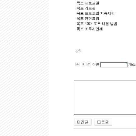
목포 프로코밀
목포 러브젤
목포 프로코밀 지속시간
목포 단련크림
목포 40대 조루 해결 방법
목포 조루지연제
p4
이름
패스