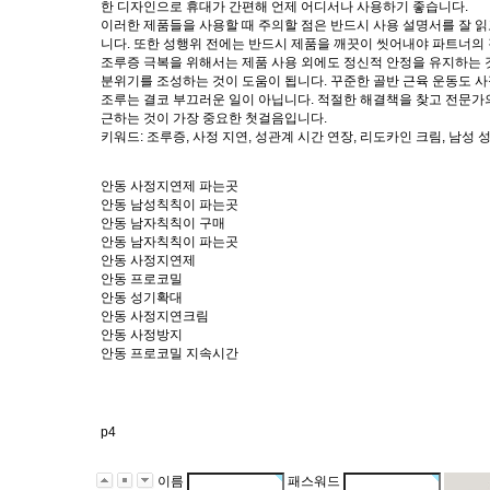
한 디자인으로 휴대가 간편해 언제 어디서나 사용하기 좋습니다.
이러한 제품들을 사용할 때 주의할 점은 반드시 사용 설명서를 잘 읽
니다. 또한 성행위 전에는 반드시 제품을 깨끗이 씻어내야 파트너의 
조루증 극복을 위해서는 제품 사용 외에도 정신적 안정을 유지하는 
분위기를 조성하는 것이 도움이 됩니다. 꾸준한 골반 근육 운동도 사
조루는 결코 부끄러운 일이 아닙니다. 적절한 해결책을 찾고 전문가
근하는 것이 가장 중요한 첫걸음입니다.
키워드: 조루증, 사정 지연, 성관계 시간 연장, 리도카인 크림, 남성
안동 사정지연제 파는곳
안동 남성칙칙이 파는곳
안동 남자칙칙이 구매
안동 남자칙칙이 파는곳
안동 사정지연제
안동 프로코밀
안동 성기확대
안동 사정지연크림
안동 사정방지
안동 프로코밀 지속시간
p4
이름
패스워드