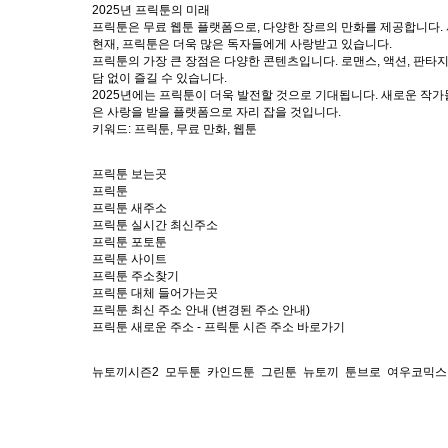
2025년 프릭툰의 미래
프릭툰은 무료 웹툰 플랫폼으로, 다양한 장르의 만화를 제공합니다. 사
현재, 프릭툰은 더욱 많은 독자들에게 사랑받고 있습니다.
프릭툰의 가장 큰 장점은 다양한 콘텐츠입니다. 로맨스, 액션, 판타지
담 없이 즐길 수 있습니다.
2025년에는 프릭툰이 더욱 발전할 것으로 기대됩니다. 새로운 작
은 사랑을 받을 플랫폼으로 자리 잡을 것입니다.
키워드: 프릭툰, 무료 만화, 웹툰
프릭툰 보는곳
프릭툰
프릭툰 새주소
프릭툰 실시간 최신주소
프릭툰 포토툰
프릭툰 사이트
프릭툰 주소찾기
프릭툰 대체 들어가는곳
프릭툰 최신 주소 안내 (변경된 주소 안내)
프릭툰 새로운 주소 - 프릭툰 시즌 주소 바로가기
뉴토끼시즌2
모두툰
카인드툰
그린툰
뉴토끼
툰브로
여우코믹스