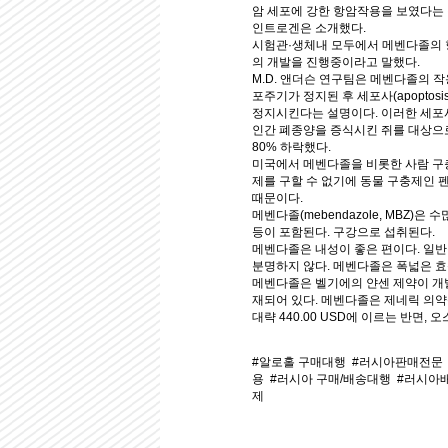
암 세포에 강한 항암작용을 보였다는 
인트로겐은 소개했다.
시험관·생체내 모두에서 메벤다졸의 
의 개발을 진행중이라고 말했다.
M.D. 앤더슨 연구팀은 메벤다졸의 작
포주기가 정지된 후 세포사(apoptos
정지시킨다는 설명이다. 이러한 세포
인간 폐종양을 증식시킨 쥐를 대상으로
80% 하락했다.
미국에서 메벤다졸을 비롯한 사람 구충
제를 구할 수 없기에 동물 구충제인 
때문이다.
메벤다졸(mebendazole, MBZ
등이 포함된다. 구강으로 섭취된다.
메벤다졸은 내성이 좋은 편이다. 일반
분명하지 않다. 메벤다졸은 폭넓은 
메벤다졸은 벨기에의 얀센 제약이 개발
재되어 있다. 메벤다졸은 제네릭 의약품으
대략 440.00 USD에 이르는 반면,
#알로홀 구매대행
#러시아판매전문
용
#러시아 구매/배송대행
#러시아
제