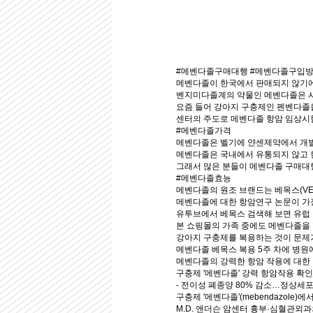
#메벤다졸구매대행 #메벤다졸구입방
메벤다졸이 한국에서 판매되지 않기에
벤지미다졸계의 약물인 메벤다졸은 
요즘 들어 강아지 구충제인 펜벤다졸
센터의 주도로 메벤다졸 항암 임상시
#메벤다졸가격
메벤다졸은 벨기에 얀센제약에서 개발
메벤다졸은 국내에서 유통되지 않고 
그래서 많은 분들이 메벤다졸 구매대행
#메벤다졸효능
메벤다졸의 원조 브랜드는 베목스(VER
메벤다졸에 대한 항암연구 논문이 가
유투브에서 베목스 검색해 보면 유럽
본 쇼핑몰의 가족 중에도 메벤다졸을 
강아지 구충제를 복용하는 것이 문제
메벤다졸 베목스 복용 5주 차에 병원
메벤다졸의 강력한 항암 작용에 대한 
구충제 '메벤다졸' 강력 항암작용 확인
- 전이성 폐종양 80% 감소…정상세
구충제 '메벤다졸'(mebendazole
M.D. 앤더슨 암센터 흉부·심혈관외과