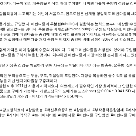
것이다. 더욱이 인간 폐종양을 이식한 쥐에 투여했더니 메벤다졸이 종양의 성장을 강력
항암작용이 보고되기는 이번이 처음으로, 인트로겐은 신계열 항암제로 메벤다졸의 세계
용기전도 규명했다. 메벤다졸이 투불린(tubulin)과 결합하는 능력으로부터 예상할 수
is)를 일으켰다는 것이다. 투불린은 미세소관(microtubule)의 구성 단백질인데, 
사 유도 외에 메벤다졸은 종양에 대해 강력한 혈관형성 억제제로 작용하는 것으로 밝혀
 한 실험에서 메벤다졸 처치 종양은 비처치 종양에 비해 성장이 80% 이상 감소하고,
제 가격은 이미 항암제 수준의 가격이다. 그리고 메벤다졸을 처방전이 있어야 구입할 
펜벤다졸을 구해서 복용한 것이다. 왜냐하면 메벤다졸과 가장 비슷한 분자를 가지고 있
)은 수많은 기생충 감염을 치료하기 위해 사용되는 약물이다. 여기에는 회충증, 요충병, 십
적인 부작용으로는 두통, 구토, 귀울림이 포함된다. 다량을 복용하면 골수 억제를 유발
효능을 지닌 벤지미다졸형 구충제이다.
한 이후 1971년 사용이 시작되었다. 의료제도에 필수적인 가장 효과적이고 안전한 의
로 구매가 가능하다. 개발도상국의 도매가는 도스(dose) 당 0.004 ~ 0.04 USD
 오스트레일리아와 영국에서의 가격은 대략 5 USD이다.
#당뇨병치료제
#항암효능
#백신후유증치료
#항암효과
#부작용적은항암제
#러시
배송
#러시아역직구
#트리아자비린
#메벤다졸
#메벤다졸 구입방법
#메벤다졸 구