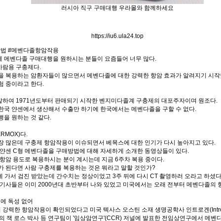
러시아 직구 구매대행 우라몰와 함께하세요
https://iu6.ula24.top
법 #메벤다졸항암작용
 메벤다졸 구매대행을 원하시는 분들이 요즘들어 너무 많다.
사람용 구충제다.
을 복용하는 암환자들이 많으면서 메벤다졸에 대한 강력한 항암 효과가 알려지기 시작
험 중이라고 한다.
하여 1971년도부터 판매되기 시작한 벤지미다졸계 구충제의 대포주자이며 원조다.
한국 얀센에서 생산해서 수출만 하기에 한국에서는 메벤다졸을 구할 수 없다.
을 원하는 것 같다.
MOX)다.
장 많은데 구충제 항암작용이 이슈되면서 베목스에 대한 인기가 다시 높아지고 있다.
 얀센 C형 메벤다졸을 구매방법에 대해 자세하게 소개한 동영상들이 있다.
항암 용도로 복용하시는 분이 계시는데 지금 6주차 복용 중이다.
가 된다면 사람 구충제를 복용하는 것은 뭐라고 말할 것인가?
에 가서 검진 받았는데 간수치는 정상이었고 3주 뒤에 다시 CT 촬영하러 오라고 하셨다
기사들은 이미 2000년대 초반부터 나와 있었고 미국에서는 오래 전부터 메벤다졸의 항
포에 독성 없어
)에서 강력한 항암작용이 확인되었다고 미국 텍사스 오스틴 소재 생명공학사 인트로겐(Intro
의 잭 로스 박사 등 연구팀이 '임상암연구'(CCR) 저널에 발표한 전임상연구에서 메벤