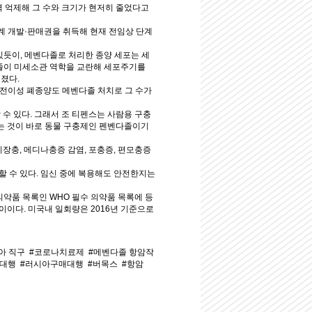
 억제해 그 수와 크기가 현저히 줄었다고
 개발·판매권을 취득해 현재 전임상 단계
 있듯이, 메벤다졸로 처리한 종양 세포는 세
메벤다졸이 미세소관 역학을 교란해 세포주기를
졌다.
 전이성 폐종양도 메벤다졸 처치로 그 수가
수 있다. 그래서 조 티펜스는 사람용 구충
는 것이 바로 동물 구충제인 펜벤다졸이기
이지장충, 메디나충증 감염, 포충증, 편모충증
할 수 있다. 임신 중에 복용해도 안전한지는
약품 목록인 WHO 필수 의약품 목록에 등
 사이이다. 미국내 일회량은 2016년 기준으로
아 직구
#코로나치료제
#메벤다졸 항암작
매대행
#러시아구매대행
#버목스
#항암