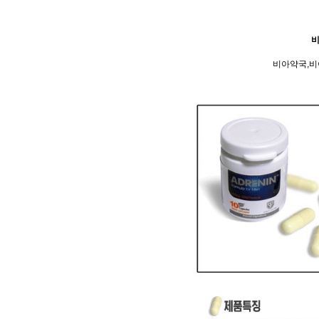
비
비아약국,