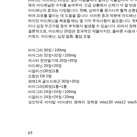
2025년, 아드레닌 20정은 많은 사람들에게 알려진 약물입니다. 이
체의 아드레날린 수치를 높여주어, 긴급 상황에서 신체가 더 잘 반응
아드레닌의 효과는 다양합니다. 첫째, 심박수를 증가시켜 혈액 순환을
하여 피로를 줄이는 데 도움을 줍니다. 이러한 효과 덕분에 아드레
하지만 아드레닌을 복용할 때는 몇 가지 주의사항이 필요합니다. 첫째,
이나 심장 두근거림 등의 부작용이 발생할 수 있습니다. 따라서 정
결론적으로, 아드레닌 20정은 효과적인 약물이지만, 올바른 사용과
키워드: 아드레닌, 심장 질환, 혈압 조절
비아그라 30정 / 100mg
비아그라 32정+32정 / 100mg
칵스타 천연발기제 20정+20정
아드레닌 20정+20정
시알리스(30정)1통
요힘빈 D8 2병
판매1위 골드드래곤 30정+30정
비아그라(30정)1통+1통
비아그라 24정+24정 / 100mg
시알리스 24정+24정 / 20mg
성인약국
비아탑
비아센터
맨케어
정력원
vvia130
vvia12
viao5
p3