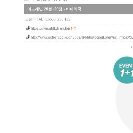
아드레닌 20정+20정 - 비아약국
글쓴이 :
AD
(165.♡.238.112)
https://gwn.qldkdirrnr.top
[44]
http://www.gctech.co.kr/gnuboard4/bbs/logout.php?url=https:/