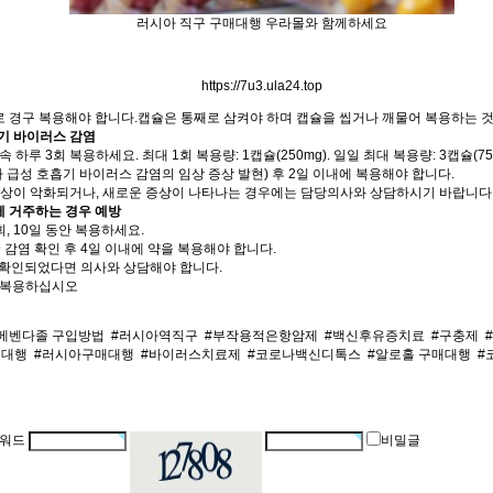
러시아 직구 구매대행 우라몰와 함께하세요
https://7u3.ula24.top
 경구 복용해야 합니다.캡슐은 통째로 삼켜야 하며 캡슐을 씹거나 깨물어 복용하는 
흡기 바이러스 감염
속 하루 3회 복용하세요. 최대 1회 복용량: 1캡슐(250mg). 일일 최대 복용량: 3캡슐(750
 급성 호흡기 바이러스 감염의 임상 증상 발현) 후 2일 이내에 복용해야 합니다.
 증상이 악화되거나, 새로운 증상이 나타나는 경우에는 담당의사와 상담하시기 바랍니다
께 거주하는 경우 예방
1회, 10일 동안 복용하세요.
 감염 확인 후 4일 이내에 약을 복용해야 합니다.
 확인되었다면 의사와 상담해야 합니다.
 복용하십시오
메벤다졸 구입방법
#러시아역직구
#부작용적은항암제
#백신후유증치료
#구충제
매대행
#러시아구매대행
#바이러스치료제
#코로나백신디톡스
#알로홀 구매대행
#
워드
비밀글