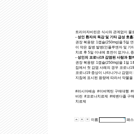
트리아자비린은 식사와 관계없이 물로
- 성인 환자의 독감 및 기타 급성 호
권장 복용량: 1캡슐(250mg)을 5일 연
이 약은 질병 발병(인플루엔자 및 기타
치료 후 5일 이내에 호전이 없거나,
- 성인의 코로나19 감염된 사람과 함
권장 복용량: 1캡슐(250mg)을 1일 
집에서 첫 감염 사례의 경우 코로나19
코로나19 증상이 나타나거나 감염이
지침에 표시된 용량에 따라서 약물을
#러시아배송
#이버멕틴 구매대행
#
비린
#코로나치료제
#메벤다졸 구
치료제
이름
패스