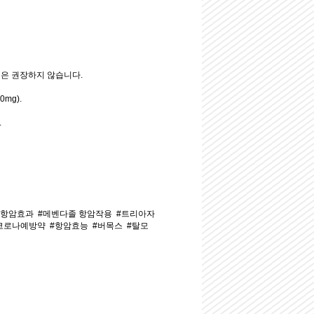
것은 권장하지 않습니다.
mg).
.
#항암효과
#메벤다졸 항암작용
#트리아자
코로나예방약
#항암효능
#버목스
#탈모