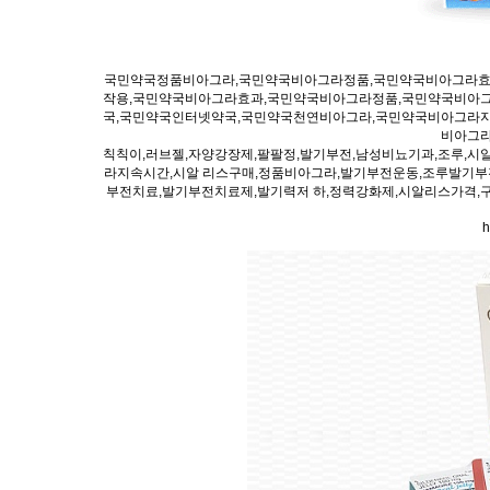
국민약국정품비아그라,국민약국비아그라정품,국민약국비아그라효
작용,국민약국비아그라효과,국민약국비아그라정품,국민약국비아그
국,국민약국인터넷약국,국민약국천연비아그라,국민약국비아그라지
비아그라
칙칙이,러브젤,자양강장제,팔팔정,발기부전,남성비뇨기과,조루,시
라지속시간,시알 리스구매,정품비아그라,발기부전운동,조루발기부전
부전치료,발기부전치료제,발기력저 하,정력강화제,시알리스가격,
h