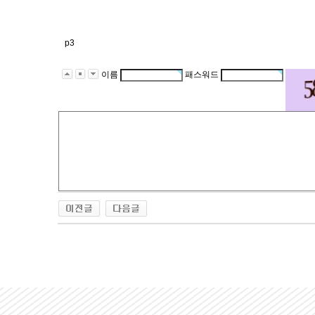
p3
이름
패스워드