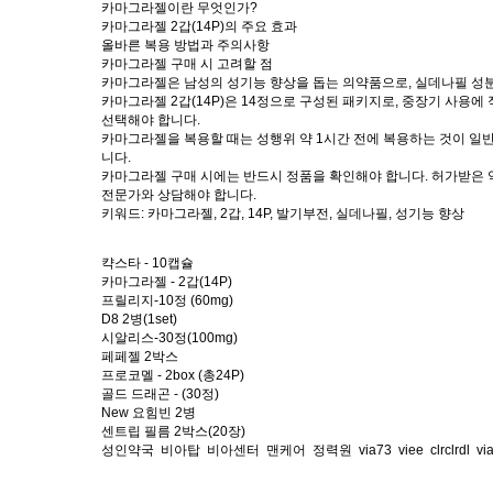
카마그라젤이란 무엇인가?
카마그라젤 2갑(14P)의 주요 효과
올바른 복용 방법과 주의사항
카마그라젤 구매 시 고려할 점
카마그라젤은 남성의 성기능 향상을 돕는 의약품으로, 실데나필 성분
카마그라젤 2갑(14P)은 14정으로 구성된 패키지로, 중장기 사용에 
선택해야 합니다.
카마그라젤을 복용할 때는 성행위 약 1시간 전에 복용하는 것이 일반
니다.
카마그라젤 구매 시에는 반드시 정품을 확인해야 합니다. 허가받은 
전문가와 상담해야 합니다.
키워드: 카마그라젤, 2갑, 14P, 발기부전, 실데나필, 성기능 향상
캭스타 - 10캡슐
카마그라젤 - 2갑(14P)
프릴리지-10정 (60mg)
D8 2병(1set)
시알리스-30정(100mg)
페페젤 2박스
프로코멜 - 2box (총24P)
골드 드래곤 - (30정)
New 요힘빈 2병
센트립 필름 2박스(20장)
성인약국
비아탑
비아센터
맨케어
정력원
via73
viee
clrclrdl
vi