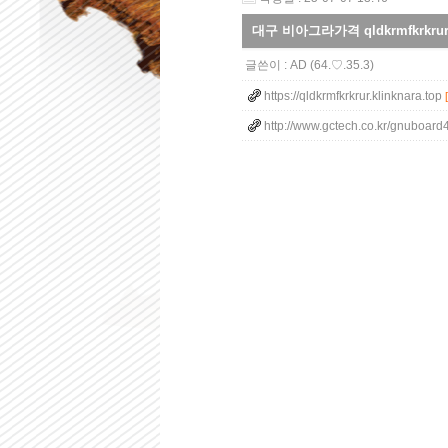
대구 비아그라가격 qldkrmfkrkru
글쓴이 :
AD
(64.♡.35.3)
https://qldkrmfkrkrur.klinknara.top
http://www.gctech.co.kr/gnuboard4