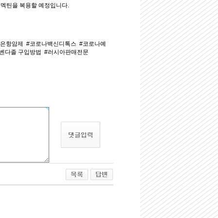
버멕틴을 복용할 예정입니다.
적은항암제
#코로나백신디톡스
#코로나예
메벤다졸 구입방법
#러시아판매전문