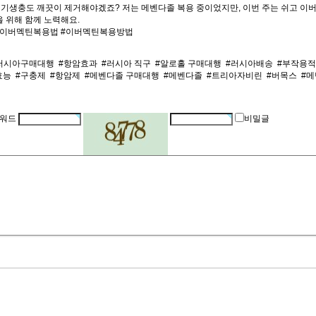
 속 기생충도 깨끗이 제거해야겠죠? 저는 메벤다졸 복용 중이었지만, 이번 주는 쉬고 이
을 위해 함께 노력해요.
#이버멕틴복용법 #이버멕틴복용방법
러시아구매대행
#항암효과
#러시아 직구
#알로홀 구매대행
#러시아배송
#부작용
효능
#구충제
#항암제
#메벤다졸 구매대행
#메벤다졸
#트리아자비린
#버목스
#
워드
비밀글