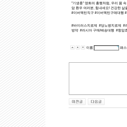
"기생충" 영화의 흥행처럼, 우리 몸
암 환우 여러분, 힘내세요! 건강한 삶
#이버멕틴직구 #이버멕틴구매대행 
#바이러스치료제
#당뇨병치료제
#
방약
#러시아 구매/배송대행
#항암
이름
패스