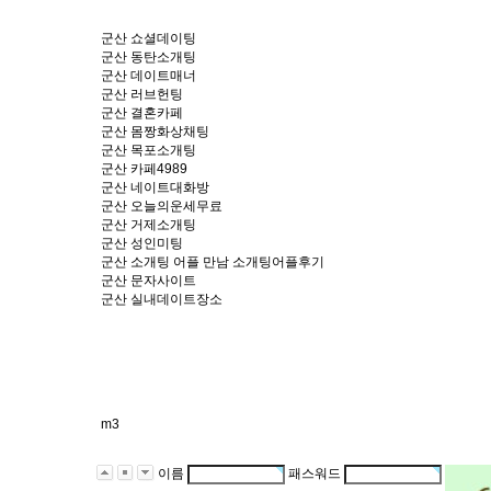
군산 쇼­셜­데­이­팅
군산 동탄소개팅
군산 데­이­트­매­너
군산 러브헌팅
군산 결혼카페
군산 몸­짱­화­상­채­팅
군산 목포소개팅
군산 카­페­4­9­8­9
군산 네이트대화방
군산 오­늘­의­운­세­무­료
군산 거­제­소­개­팅
군산 성인미팅
군산 소개팅 어플 만남 소개팅어플후기
군산 문자사이트
군산 실­내­데­이­트­장­소
m3
이름
패스워드