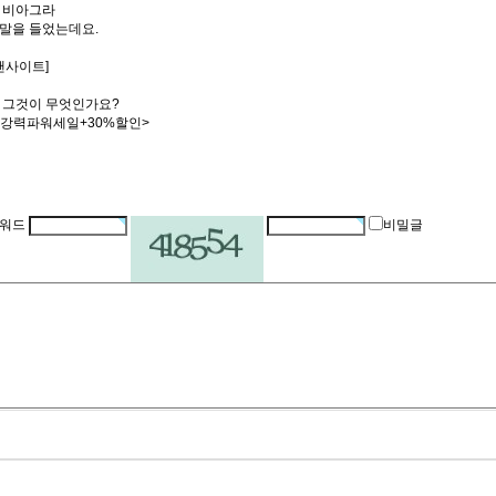
한 비아그라
 말을 들었는데요.
맨사이트]
, 그것이 무엇인가요?
점<강력파워세일+30%할인>
워드
비밀글