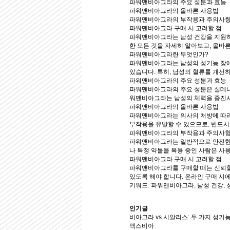
파워맨비아그라의 주요 성분과 효능
파워맨비아그라의 올바른 사용법
파워맨비아그라의 부작용과 주의사
파워맨비아그라 구매 시 고려할 점
파워맨비아그라는 남성 건강을 지원하는
한 모든 것을 자세히 알아보고, 올바
파워맨비아그라란 무엇인가?
파워맨비아그라는 남성의 성기능 장애
있습니다. 특히, 남성의 혈류를 개선
파워맨비아그라의 주요 성분과 효능
파워맨비아그라의 주요 성분은 실데나필(
워맨비아그라는 남성의 체력을 증진시
파워맨비아그라의 올바른 사용법
파워맨비아그라는 의사의 처방에 따라 
부작용을 유발할 수 있으므로, 반드시
파워맨비아그라의 부작용과 주의사
파워맨비아그라는 일반적으로 안전한 제
나 특정 약물을 복용 중인 사람은 사
파워맨비아그라 구매 시 고려할 점
파워맨비아그라를 구매할 때는 신뢰할
있도록 해야 합니다. 온라인 구매 시
키워드: 파워맨비아그라, 남성 건강, 
인기글
비아그라 vs 시알리스: 두 가지 성기
맥스비아