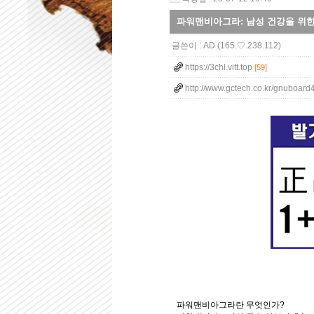
파워맨비아그라: 남성 건강을 위한
글쓴이 :
AD
(165.♡.238.112)
https://3chl.vitt.top
[59]
http://www.gctech.co.kr/gnuboard4
파워맨비아그라란 무엇인가?