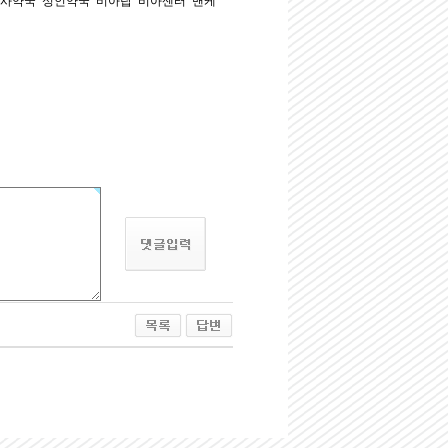
사약국
성인약국
비아탑
비아센터
맨케