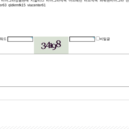
비아그라정품판매
시알리스
비아그라약국
아드레닌
러브약국
파워맨비아그라
천
er63
qldkrmfk15
viacenter61
워드
비밀글