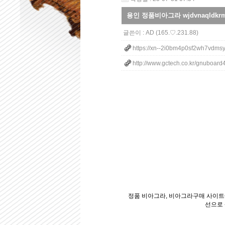
용인 정품비아그라 wjdvnaqldkrm
글쓴이 :
AD
(165.♡.231.88)
https://xn--2i0bm4p0sf2wh7vdmsy
http://www.gctech.co.kr/gnuboard
정품 비아그라, 비아그라구매 사이트
선으로 