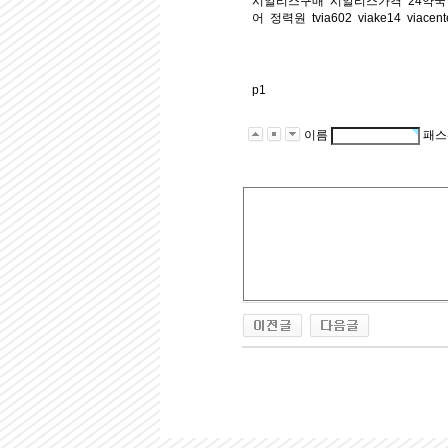
시알리스구매
시알리스가격
24약국
어
정력원
tvia602
viake14
viacent
p1
이름
패스