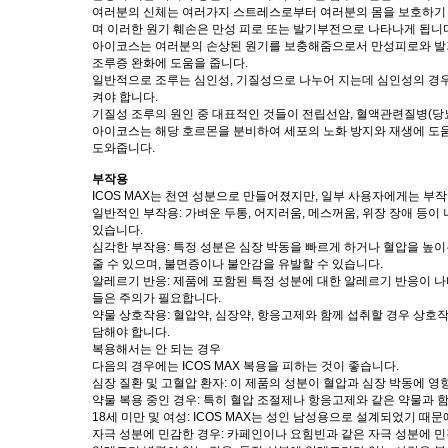
여러분의 신체는 여러가지 스트레스로부터 여러분의 몸을 보호하기 위하
며 이러한 원기 훼손은 만성 피로 또는 발기부전으로 나타나게 됩니
아이코스는 여러분의 손상된 원기를 보충해줌으로서 만성피로와 발
조루증 완화에 도움을 줍니다.
일반적으로 조루는 심인성, 기질성으로 나누어 지는데 심인성의 경
켜야 합니다.
기질성 조루의 원인 중 대표적인 것들이 전립선암, 혈액관련질병(당뇨
아이코스는 해당 호르몬을 분비하여 세포의 노화 방지와 재생에 도
도와줍니다.
부작용
ICOS MAX는 천연 성분으로 만들어졌지만, 일부 사용자에게는 부작
일반적인 부작용: 가벼운 두통, 어지러움, 메스꺼움, 위장 장애 등
있습니다.
심각한 부작용: 특정 성분은 심장 박동을 빠르게 하거나 혈압을 높
줄 수 있으며, 불면증이나 불안감을 유발할 수 있습니다.
알레르기 반응: 제품에 포함된 특정 성분에 대한 알레르기 반응이 나타
들은 주의가 필요합니다.
약물 상호작용: 혈압약, 심장약, 항응고제와 함께 섭취할 경우 상호
담해야 합니다.
복용해서는 안 되는 경우
다음의 경우에는 ICOS MAX 복용을 피하는 것이 좋습니다.
심장 질환 및 고혈압 환자: 이 제품의 성분이 혈압과 심장 박동에 영
약물 복용 중인 경우: 특히 혈압 조절제나 항응고제와 같은 약물과 
18세 미만 및 여성: ICOS MAX는 성인 남성용으로 설계되었기 때
자극 성분에 민감한 경우: 카페인이나 요힘빈과 같은 자극 성분에 민