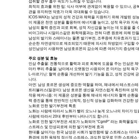
섭취할 경우 흡수 속도가 느려질 수 있습니다.
최적의 효과를 위한 팁: 식사 여부에 관계없이 복용할 수 있으나, 공
관을 유지하면 약효가 더욱 극대화될 수 있습니다.
ICOS MAX는 남성의 성적 건강과 체력을 지원하기 위해 개발된 성
이 제품은 천연 성분을 활용하여 에너지를 높이고, 성적 욕구와 지속
남성의 활력 증진과 피로 회복, 성적 자신감을 높이는 데 도움을 줄 
비아그라나 시알리스같은 화학제품과는 전혀 다른 원료에 의해 만
남성의 발기와 스테미너는 물론 발기부전, 조루증에 치유효과가 있고
순순한 자연생약으로 제조되었기 때문에 의사의 처방없이 구입할 수
성인남성이 사용하면 남성호르몬의 감소에 따른 여러가지 증상에 대
주요 성분 및 효능
인삼 추출물: 전통적으로 활력과 피로 회복에 도움을 주는 인삼은 
마카 뿌리 추출물: 남미에서 오랫동안 사용되어 온 마카는 성적 욕구
L-아르기닌: 혈액 순환을 개선하여 발기 기능을 돕고, 성적 건강에
니다.
아연: 남성 호르몬 생성에 중요한 역할을 하며, 체내에서 테스토스테
트리뷸러스(질경이): 남성 호르몬 생산을 자연스럽게 촉진하여 성적 
작용 메커니즘: 이 제품은 성분을 통해 체내의 에너지와 혈액 순환을
력 증진을 통해 전반적인 신체적, 정신적 성능을 강화하여 건강한 
노화로 인한 발기부전에 특효
노화는 사람에 따라서 노화가 빨리 오느냐 늦게 오느냐의 차이가 있
사람에 따라서 20대 후반부터 나타나기도 합니다.
노화로 인한 발기부전은 세포가 노화되어 “CgmP” 라는 화학물질의
스트레스 및 만성피로에 의한 발기부전에 효과
현대를 살아가는 한국 남성은 사회가 발전함에 딸 스트레스는 더더욱
환경에 의한 육체적 정신적 스트레스, 과도한 업무로 인한 스트레스