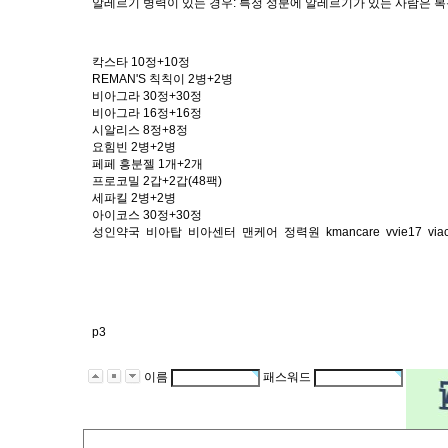
알레르기 병력이 있는 경우: 특정 성분에 알레르기가 있는 사람은 복
칵스타 10정+10정
REMAN'S 칙칙이 2병+2병
비아그라 30정+30정
비아그라 16정+16정
시알리스 8정+8정
요힘빈 2병+2병
페페 흥분젤 1개+2개
프로코밀 2갑+2갑(48팩)
세파킬 2병+2병
아이코스 30정+30정
성인약국
비아탑
비아센터
맨케어
정력원
kmancare
vvie17
via
p3
이름
패스워드