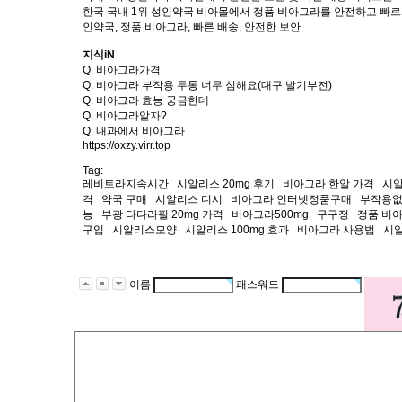
한국 국내 1위 성인약국 비아몰에서 정품 비아그라를 안전하고 빠르게
인약국, 정품 비아그라, 빠른 배송, 안전한 보안
지식iN
Q. 비아그라가격
Q. 비아그라 부작용 두통 너무 심해요(대구 발기부전)
Q. 비아그라 효능 궁금한데
Q. 비아그라알자?
Q. 내과에서 비아그라
https://oxzy.virr.top
Tag:
레비트라지속시간 시알리스 20mg 후기 비아그라 한알 가격 시
격 약국 구매 시알리스 디시 비아그라 인터넷정품구매 부작
능 부광 타다라필 20mg 가격 비아그라500mg 구구정 정품 
구입 시알리스모양 시알리스 100mg 효과 비아그라 사용법 시
이름
패스워드